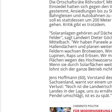
Die Ortschaftsräte Röhrsdorf, Mi
Einsiedel hatten sich gegen den 
gestemmt, Ansiedlungen bis zu 
Bahngleisen und Autobahnen zu 
soll es stattdessen um 200 Meter 
gehen. Kritik gibt es trotzdem.
"Solaranlagen gehören auf Dächer
Felder", sagt Landwirt Dieter Göck
Mittelbach. "Wir haben Paneele 
Hallendächern und planen weiter
Feldern wachsen Brotweizen, Win
Lupinen, Raps und Erbsen. Wir 
Flächen wegen des Hochwassers
Wenn sie durch Solarflächen wei
lohnt sich der ganze Betrieb nich
Jens Hoffmann (60), Vorstand de
Sachsenland, warnt vor einem un
Verlust: "Noch ist die Landwirtsc
Landes in der Lage, uns zu ernä
Pendel umschlägt, ist es zu spät."
CHEMNITZ POLITIK
FÜR MODERNISIERUNG 