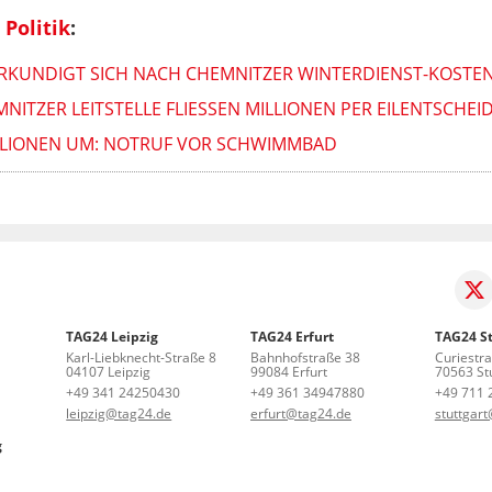
Politik
:
RKUNDIGT SICH NACH CHEMNITZER WINTERDIENST-KOSTE
TZER LEITSTELLE FLIESSEN MILLIONEN PER EILENTSCHEID: 
ILLIONEN UM: NOTRUF VOR SCHWIMMBAD
TAG24 Leipzig
TAG24 Erfurt
TAG24 St
Karl-Liebknecht-Straße 8
Bahnhofstraße 38
Curiestr
04107 Leipzig
99084 Erfurt
70563 Stu
+49 341 24250430
+49 361 34947880
+49 711 
leipzig@tag24.de
erfurt@tag24.de
stuttgar
g