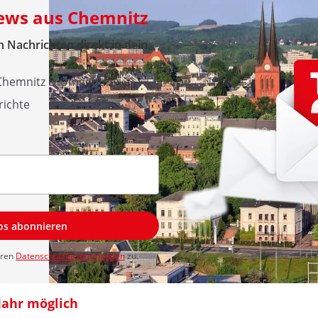
News aus Chemnitz
 Nachrichten direkt in dein
 Chemnitz & Umgebung
richte
los abonnieren
eren
Datenschutzbestimmungen
zu.
 Jahr möglich