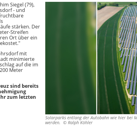
him Siegel (79),
sdorf - und
fruchtbare
ls
läufe stärken. Der
ter-Streifen
ren Ort über ein
ekostet."
öhrsdorf mit
tadt minimierte
chlag auf die im
200 Meter
uz sind bereits
enehmigung
Jahr zum letzten
Solarparks entlang der Autobahn wie hier bei 
werden. ©
Ralph Köhler