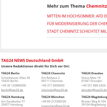
Mehr zum Thema
Chemnitz 
MITTEN IM HOCHSOMMER: AFD E
FÜR MODERNISIERUNG DER CHEMNI
STADT CHEMNITZ SCHICHTET M
TAG24 NEWS Deutschland GmbH
Unsere Redaktionen direkt für Dich vor Ort:
TAG24 Berlin
TAG24 Chemnitz
TAG24 Dresden
Schönhauser Allee 36
Am Rathaus 2
Ostra-Allee 18
10435 Berlin
09111 Chemnitz
01067 Dresden
+49 30 120880900
+49 371 6906600
+49 351 888-2424
berlin@tag24.de
chemnitz@tag24.de
dresden@tag24.de
TAG24 Hamburg
TAG24 München
TAG24 Magdebur
Am Sandtorkai 77
+49 89 215390320
Breiter Weg 8-10A
20457 Hamburg
39104 Magdeburg
muenchen@tag24.de