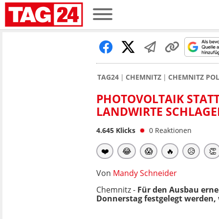
TAG24
CHEMNITZ
CHEMNITZ POL
PHOTOVOLTAIK STAT
LANDWIRTE SCHLAGE
4.645
Klicks
0
Reaktionen
❤️
😂
😱
🔥
😥
👏
Von
Mandy Schneider
Chemnitz -
Für den Ausbau erne
Donnerstag festgelegt werden,