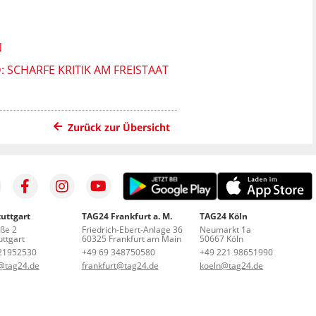
N
SCHARFE KRITIK AM FREISTAAT
Zurück zur Übersicht
uttgart
TAG24 Frankfurt a. M.
TAG24 Köln
aße 2
Friedrich-Ebert-Anlage 36
Neumarkt 1a
ttgart
60325 Frankfurt am Main
50667 Köln
21952530
+49 69 348750580
+49 221 98651990
t@tag24.de
frankfurt@tag24.de
koeln@tag24.de