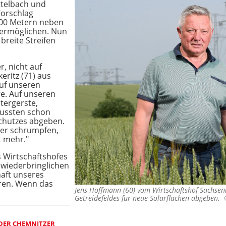
ttelbach und
Vorschlag
500 Metern neben
ermöglichen. Nun
breite Streifen
, nicht auf
eritz (71) aus
auf unseren
e. Auf unseren
tergerste,
mussten schon
chutzes abgeben.
ter schrumpfen,
t mehr."
s Wirtschaftshofes
wiederbringlichen
haft unseres
hren. Wenn das
Jens Hoffmann (60) vom Wirtschaftshof Sachsenl
Getreidefeldes für neue Solarflächen abgeben.
DER CHEMNITZER