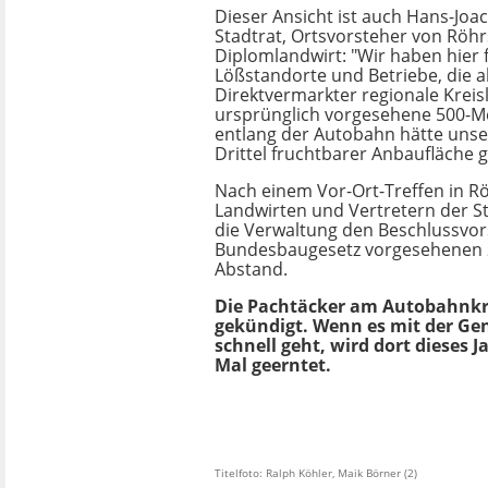
Dieser Ansicht ist auch Hans-Joac
Stadtrat, Ortsvorsteher von Röhr
Diplomlandwirt: "Wir haben hier 
Lößstandorte und Betriebe, die a
Direktvermarkter regionale Kreis
ursprünglich vorgesehene 500-Me
entlang der Autobahn hätte unse
Drittel fruchtbarer Anbaufläche g
Nach einem Vor-Ort-Treffen in R
Landwirten und Vertretern der S
die Verwaltung den Beschlussvors
Bundesbaugesetz vorgesehenen 
Abstand.
Die Pachtäcker am Autobahnkre
gekündigt. Wenn es mit der G
schnell geht, wird dort dieses 
Mal geerntet.
Titelfoto: Ralph Köhler, Maik Börner (2)