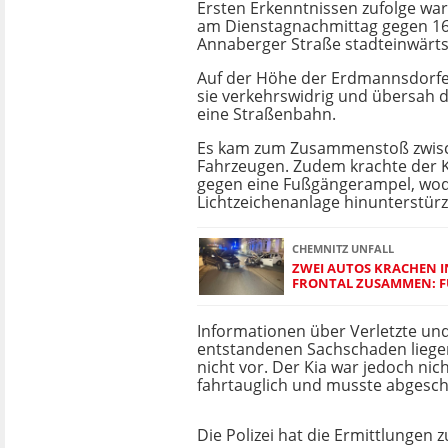
Ersten Erkenntnissen zufolge war
am Dienstagnachmittag gegen 16
Annaberger Straße stadteinwärts
Auf der Höhe der Erdmannsdorfe
sie verkehrswidrig und übersah 
eine Straßenbahn.
Es kam zum Zusammenstoß zwis
Fahrzeugen. Zudem krachte der K
gegen eine Fußgängerampel, wodu
Lichtzeichenanlage hinunterstürz
CHEMNITZ UNFALL
ZWEI AUTOS KRACHEN I
FRONTAL ZUSAMMEN: F
Informationen über Verletzte un
entstandenen Sachschaden liege
nicht vor. Der Kia war jedoch nic
fahrtauglich und musste abgesch
Die Polizei hat die Ermittlungen