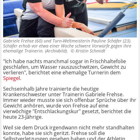
Gabriele Frehse (60) und Turn-Weltmeisterin Pauline Schäfer (23).
Schäfer erhob vor etwa einer Woche schwere Vorwürfe gegen ihre
ehemalige Trainerin. (Archivbild). ©
Kristin Schmidt
"Ich habe nachts manchmal sogar in Frischhaltefolie
geschlafen, um Wasser rauszuschwitzen, Gewicht zu
verlieren", berichtet eine ehemalige Turnerin dem
Spiegel
.
Sechseinhalb Jahre trainierte die heutige
Krankenschwester unter Trainerin Gabriele Frehse.
Immer wieder musste sie sich offenbar Sprüche über ihr
Gewicht anhören, wurde von Frehse auf eine
vierwöchige "Entschlackungskur" gesetzt, berichtet die
heute 23-Jährige.
Weil sie dem Druck irgendwann nicht mehr standhalten
konnte, habe sie sich geritzt. Frehse soll die
Selbstverletzungen gesehen haben und der Athletin