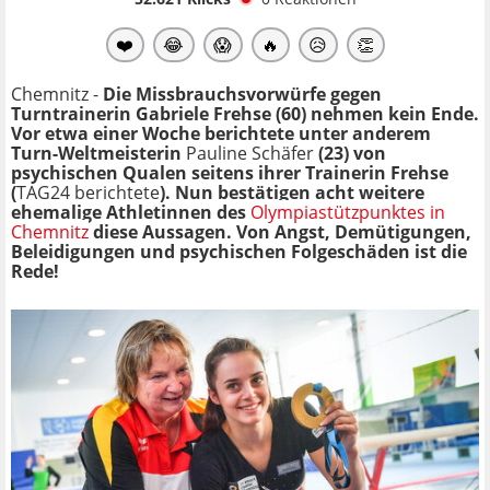
❤️
😂
😱
🔥
😥
👏
Chemnitz -
Die Missbrauchsvorwürfe gegen
Turntrainerin
Gabriele Frehse (60) nehmen kein Ende.
Vor etwa einer Woche berichtete unter anderem
Turn-Weltmeisterin
Pauline Schäfer
(23) von
psychischen Qualen seitens ihrer
Trainerin Frehse
(
TAG24 berichtete
). Nun bestätigen acht weitere
ehemalige Athletinnen des
Olympiastützpunktes in
Chemnitz
diese Aussagen. Von Angst, Demütigungen,
Beleidigungen und psychischen Folgeschäden ist die
Rede!