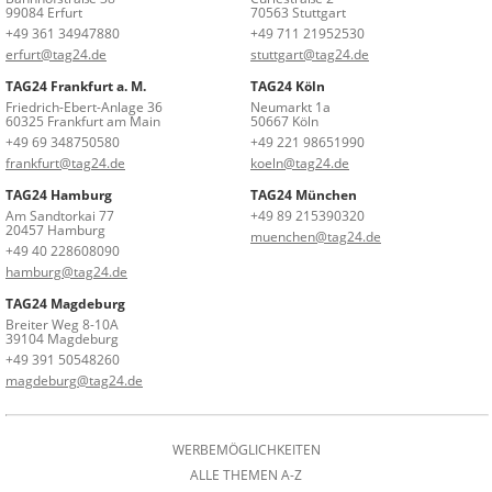
99084 Erfurt
70563 Stuttgart
+49 361 34947880
+49 711 21952530
erfurt@tag24.de
stuttgart@tag24.de
TAG24 Frankfurt a. M.
TAG24 Köln
Friedrich-Ebert-Anlage 36
Neumarkt 1a
60325 Frankfurt am Main
50667 Köln
+49 69 348750580
+49 221 98651990
frankfurt@tag24.de
koeln@tag24.de
TAG24 Hamburg
TAG24 München
Am Sandtorkai 77
+49 89 215390320
20457 Hamburg
muenchen@tag24.de
+49 40 228608090
hamburg@tag24.de
TAG24 Magdeburg
Breiter Weg 8-10A
39104 Magdeburg
+49 391 50548260
magdeburg@tag24.de
WERBEMÖGLICHKEITEN
ALLE THEMEN A-Z