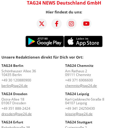
TAG24 NEWS Deutschland GmbH
Hier findest du uns:
Unsere Redaktionen direkt für Dich vor Ort:
TAG24 Berlin
TAG24 Chemnitz
Schönhauser Allee 36
Am Rathaus 2
10435 Berlin
09111 Chemnitz
+49 30 120880900
+49 371 6906600
berlin@tag24.de
chemnitz@tag24.de
TAG24 Dresden
TAG24 Leipzig
Ostra-Allee 18
Karl-Liebknecht-Straße 8
01067 Dresden
04107 Leipzig
+49 351 888-2424
+49 341 24250430
dresden@tag24.de
leipzig@tag24.de
TAG24 Erfurt
TAG24 Stuttgart
Bahnhofstraße 38
Curiestraße 2