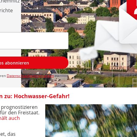
 Chemnitz & Umgebung
richte
los abonnieren
eren
Datenschutzbestimmungen
zu.
en zu: Hochwasser-Gefahr!
prognostizieren
ür den Freistaat.
ält auch
et, das