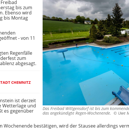
 Freibad
erstag bis zum
. Ebenso wird
ag bis Montag
mmenden
eöffnet - von 11
ten Regenfälle
nderfest zum
Gablenz abgesagt.
 STADT CHEMNITZ
stein ist derzeit
e Wetterlage und
Das Freibad Wittgensdorf ist bis zum kommende
ßt es gegenüber
das angekündigte Regen-Wochenende. ©
Uwe M
m Wochenende bestätigen, wird der Stausee allerdings vermu