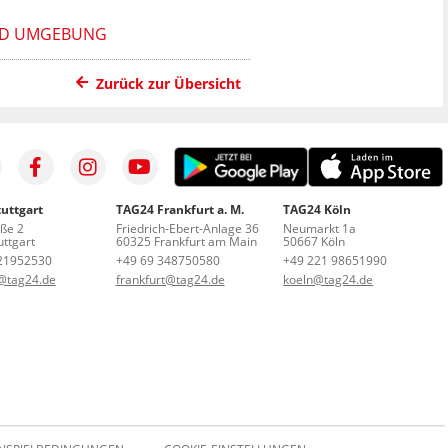
UND UMGEBUNG
Zurück zur Übersicht
uttgart
TAG24 Frankfurt a. M.
TAG24 Köln
aße 2
Friedrich-Ebert-Anlage 36
Neumarkt 1a
ttgart
60325 Frankfurt am Main
50667 Köln
21952530
+49 69 348750580
+49 221 98651990
t@tag24.de
frankfurt@tag24.de
koeln@tag24.de