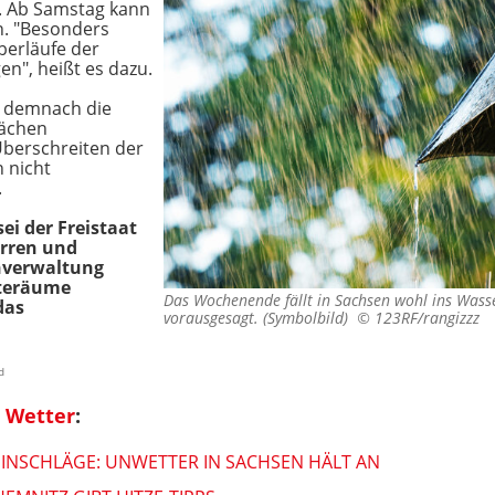
. Ab Samstag kann
. "Besonders
berläufe der
en", heißt es dazu.
n demnach die
Bächen
Überschreiten der
n nicht
.
ei der Freistaat
erren und
nverwaltung
lteräume
Das Wochenende fällt in Sachsen wohl ins Wasse
das
vorausgesagt. (Symbolbild) ©
123RF/rangizzz
d
 Wetter
:
EINSCHLÄGE: UNWETTER IN SACHSEN HÄLT AN