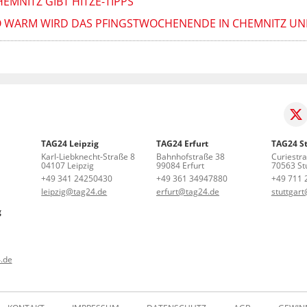
HEMNITZ GIBT HITZE-TIPPS
O WARM WIRD DAS PFINGSTWOCHENENDE IN CHEMNITZ 
TAG24 Leipzig
TAG24 Erfurt
TAG24 St
Karl-Liebknecht-Straße 8
Bahnhofstraße 38
Curiestr
04107 Leipzig
99084 Erfurt
70563 Stu
+49 341 24250430
+49 361 34947880
+49 711 
leipzig@tag24.de
erfurt@tag24.de
stuttgar
g
.de