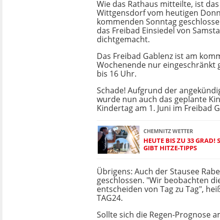
Wie das Rathaus mitteilte, ist das
Wittgensdorf vom heutigen Donn
kommenden Sonntag geschlossen
das Freibad Einsiedel von Samst
dichtgemacht.
Das Freibad Gablenz ist am ko
Wochenende nur eingeschränkt g
bis 16 Uhr.
Schade! Aufgrund der angekündig
wurde nun auch das geplante Ki
Kindertag am 1. Juni im Freibad 
CHEMNITZ WETTER
HEUTE BIS ZU 33 GRAD!
GIBT HITZE-TIPPS
Übrigens: Auch der Stausee Raben
geschlossen. "Wir beobachten di
entscheiden von Tag zu Tag", hei
TAG24.
Sollte sich die Regen-Prognose a