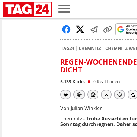
TAG24
CHEMNITZ
CHEMNITZ WE
REGEN-WOCHENENDE 
DICHT
5.133
Klicks
0
Reaktionen
❤️
😂
😱
🔥
😥
👏
Von Julian Winkler
Chemnitz -
Trübe Aussichten f
Sonntag durchregnen. Daher sch