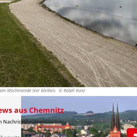
l am Wochenende leer bleiben. ©
Ralph Kunz
News aus Chemnitz
 Nachrichten direkt in dein