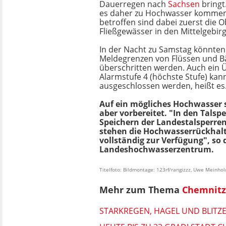
Dauerregen nach
Sachsen
bringt
es daher zu Hochwasser kommen
betroffen sind dabei zuerst die O
Fließgewässer in den Mittelgebirg
In der Nacht zu Samstag könnte
Meldegrenzen von Flüssen und 
überschritten werden. Auch ein 
Alarmstufe 4 (höchste Stufe) kan
ausgeschlossen werden, heißt es
Auf ein mögliches Hochwasser s
aber vorbereitet. "In den Talsp
Speichern der Landestalsperre
stehen die Hochwasserrückha
vollständig zur Verfügung", so 
Landeshochwasserzentrum.
Titelfoto: Bildmontage: 123rf/rangizzz, Uwe Meinhol
Mehr zum Thema
Chemnitz
STARKREGEN, HAGEL UND BLITZ