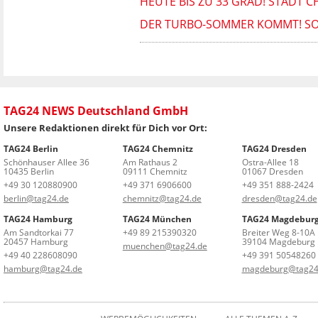
HEUTE BIS ZU 33 GRAD! STADT C
DER TURBO-SOMMER KOMMT! S
TAG24 NEWS Deutschland GmbH
Unsere Redaktionen direkt für Dich vor Ort:
TAG24 Berlin
TAG24 Chemnitz
TAG24 Dresden
Schönhauser Allee 36
Am Rathaus 2
Ostra-Allee 18
10435 Berlin
09111 Chemnitz
01067 Dresden
+49 30 120880900
+49 371 6906600
+49 351 888-2424
berlin@tag24.de
chemnitz@tag24.de
dresden@tag24.de
TAG24 Hamburg
TAG24 München
TAG24 Magdebur
Am Sandtorkai 77
+49 89 215390320
Breiter Weg 8-10A
20457 Hamburg
39104 Magdeburg
muenchen@tag24.de
+49 40 228608090
+49 391 50548260
hamburg@tag24.de
magdeburg@tag24