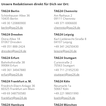
Unsere Redaktionen direkt für Dich vor Ort:
TAG24 Berlin
TAG24 Chemnitz
Schönhauser Allee 36
Am Rathaus 2
10435 Berlin
09111 Chemnitz
+49 30 120880900
+49 371 6906600
berlin@tag24.de
chemnitz@tag24.de
TAG24 Dresden
TAG24 Leipzig
Ostra-Allee 18
Karl-Liebknecht-Straße 8
01067 Dresden
04107 Leipzig
+49 351 888-2424
+49 341 24250430
dresden@tag24.de
leipzig@tag24.de
TAG24 Erfurt
TAG24 Stuttgart
Bahnhofstraße 38
Curiestraße 2
99084 Erfurt
70563 Stuttgart
+49 361 34947880
+49 711 21952530
erfurt@tag24.de
stuttgart@tag24.de
TAG24 Frankfurt a. M.
TAG24 Köln
Friedrich-Ebert-Anlage 36
Neumarkt 1a
60325 Frankfurt am Main
50667 Köln
+49 69 348750580
+49 221 98651990
frankfurt@tag24.de
koeln@tag24.de
TAG24 Hamburg
TAG24 München