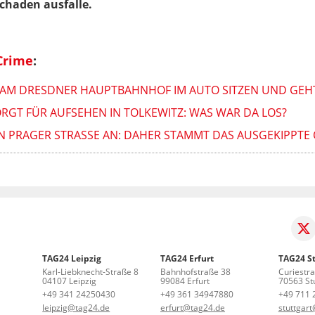
chaden ausfalle.
Crime
:
 AM DRESDNER HAUPTBAHNHOF IM AUTO SITZEN UND GEH
RGT FÜR AUFSEHEN IN TOLKEWITZ: WAS WAR DA LOS?
N PRAGER STRASSE AN: DAHER STAMMT DAS AUSGEKIPPTE 
TAG24 Leipzig
TAG24 Erfurt
TAG24 St
Karl-Liebknecht-Straße 8
Bahnhofstraße 38
Curiestr
04107 Leipzig
99084 Erfurt
70563 Stu
+49 341 24250430
+49 361 34947880
+49 711 
leipzig@tag24.de
erfurt@tag24.de
stuttgar