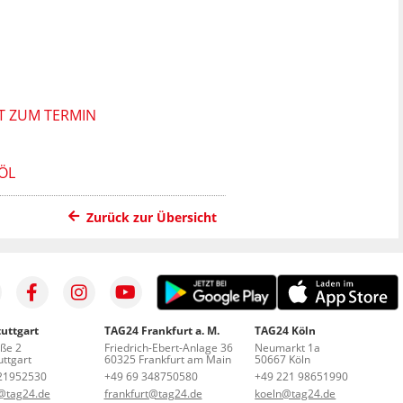
T ZUM TERMIN
ÖL
Zurück zur Übersicht
uttgart
TAG24 Frankfurt a. M.
TAG24 Köln
aße 2
Friedrich-Ebert-Anlage 36
Neumarkt 1a
ttgart
60325 Frankfurt am Main
50667 Köln
21952530
+49 69 348750580
+49 221 98651990
t@tag24.de
frankfurt@tag24.de
koeln@tag24.de