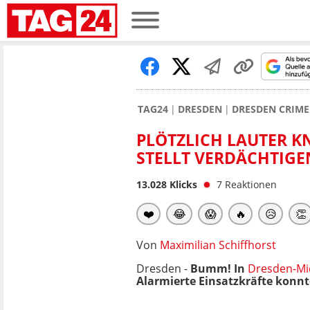
TAG24
DRESDEN
DRESDEN CRIME
PLÖTZLICH LAUTER KN
STELLT VERDÄCHTIGE
13.028
Klicks
7
Reaktionen
❤️
😂
😱
🔥
😥
👏
Von
Maximilian Schiffhorst
Dresden -
Bumm! In
Dresden-Mi
Alarmierte Einsatzkräfte konnt