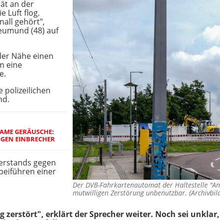
rät an der
e Luft flog.
all gehört",
Reumund (48) auf
der Nähe einen
m eine
e.
 polizeilichen
nd.
AME GERÄUSCHE:
TIGEN EINBRECHER
erstands gegen
beiführen einer
Der DVB-Fahrkartenautomat der Haltestelle "An 
mutwilligen Zerstörung unbenutzbar. (Archivbi
 zerstört", erklärt der Sprecher weiter. Noch sei unklar