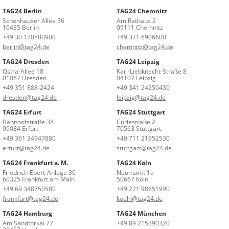
TAG24 Berlin
TAG24 Chemnitz
Schönhauser Allee 36
Am Rathaus 2
10435 Berlin
09111 Chemnitz
+49 30 120880900
+49 371 6906600
berlin@tag24.de
chemnitz@tag24.de
TAG24 Dresden
TAG24 Leipzig
Ostra-Allee 18
Karl-Liebknecht-Straße 8
01067 Dresden
04107 Leipzig
+49 351 888-2424
+49 341 24250430
dresden@tag24.de
leipzig@tag24.de
TAG24 Erfurt
TAG24 Stuttgart
Bahnhofstraße 38
Curiestraße 2
99084 Erfurt
70563 Stuttgart
+49 361 34947880
+49 711 21952530
erfurt@tag24.de
stuttgart@tag24.de
TAG24 Frankfurt a. M.
TAG24 Köln
Friedrich-Ebert-Anlage 36
Neumarkt 1a
60325 Frankfurt am Main
50667 Köln
+49 69 348750580
+49 221 98651990
frankfurt@tag24.de
koeln@tag24.de
TAG24 Hamburg
TAG24 München
Am Sandtorkai 77
+49 89 215390320