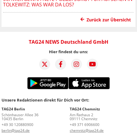
TOLKEWITZ: WAS WAR DA LOS?
Zurück zur Übersicht
TAG24 NEWS Deutschland GmbH
Hier findest du uns:
Unsere Redaktionen direkt für Dich vor Ort:
TAG24 Berlin
TAG24 Chemnitz
Schönhauser Allee 36
Am Rathaus 2
10435 Berlin
09111 Chemnitz
+49 30 120880900
+49 371 6906600
berlin@tag24.de
chemnitz@tag24.de