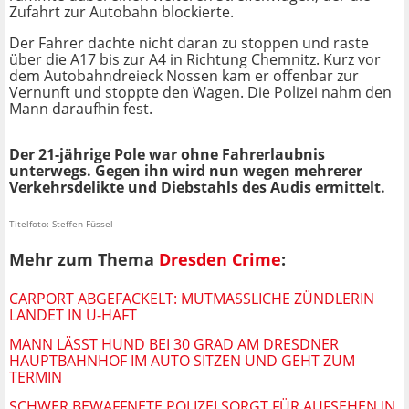
Zufahrt zur Autobahn blockierte.
Der Fahrer dachte nicht daran zu stoppen und raste
über die A17 bis zur A4 in Richtung Chemnitz. Kurz vor
dem Autobahndreieck Nossen kam er offenbar zur
Vernunft und stoppte den Wagen. Die Polizei nahm den
Mann daraufhin fest.
Der 21-jährige Pole war ohne Fahrerlaubnis
unterwegs. Gegen ihn wird nun wegen mehrerer
Verkehrsdelikte und Diebstahls des Audis ermittelt.
Titelfoto: Steffen Füssel
Mehr zum Thema
Dresden Crime
:
CARPORT ABGEFACKELT: MUTMASSLICHE ZÜNDLERIN L
ANDET IN U-HAFT
MANN LÄSST HUND BEI 30 GRAD AM DRESDNER
HAUPTBAHNHOF IM AUTO SITZEN UND GEHT ZUM
TERMIN
SCHWER BEWAFFNETE POLIZEI SORGT FÜR AUFSEHEN IN