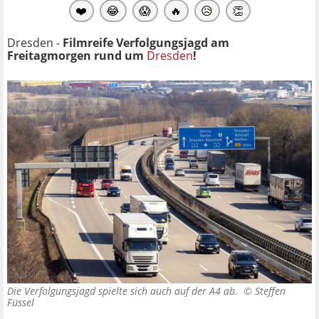
❤️
😂
😱
🔥
😥
👏
Dresden -
Filmreife Verfolgungsjagd am
Freitagmorgen rund um
Dresden
!
Die Verfolgungsjagd spielte sich auch auf der A4 ab. ©
Steffen
Füssel