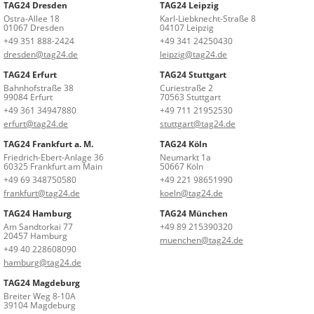
TAG24 Dresden
TAG24 Leipzig
Ostra-Allee 18
Karl-Liebknecht-Straße 8
01067 Dresden
04107 Leipzig
+49 351 888-2424
+49 341 24250430
dresden@tag24.de
leipzig@tag24.de
TAG24 Erfurt
TAG24 Stuttgart
Bahnhofstraße 38
Curiestraße 2
99084 Erfurt
70563 Stuttgart
+49 361 34947880
+49 711 21952530
erfurt@tag24.de
stuttgart@tag24.de
TAG24 Frankfurt a. M.
TAG24 Köln
Friedrich-Ebert-Anlage 36
Neumarkt 1a
60325 Frankfurt am Main
50667 Köln
+49 69 348750580
+49 221 98651990
frankfurt@tag24.de
koeln@tag24.de
TAG24 Hamburg
TAG24 München
Am Sandtorkai 77
+49 89 215390320
20457 Hamburg
muenchen@tag24.de
+49 40 228608090
hamburg@tag24.de
TAG24 Magdeburg
Breiter Weg 8-10A
39104 Magdeburg