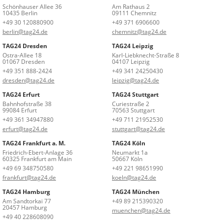
Schönhauser Allee 36
Am Rathaus 2
10435 Berlin
09111 Chemnitz
+49 30 120880900
+49 371 6906600
berlin@tag24.de
chemnitz@tag24.de
TAG24 Dresden
TAG24 Leipzig
Ostra-Allee 18
Karl-Liebknecht-Straße 8
01067 Dresden
04107 Leipzig
+49 351 888-2424
+49 341 24250430
dresden@tag24.de
leipzig@tag24.de
TAG24 Erfurt
TAG24 Stuttgart
Bahnhofstraße 38
Curiestraße 2
99084 Erfurt
70563 Stuttgart
+49 361 34947880
+49 711 21952530
erfurt@tag24.de
stuttgart@tag24.de
TAG24 Frankfurt a. M.
TAG24 Köln
Friedrich-Ebert-Anlage 36
Neumarkt 1a
60325 Frankfurt am Main
50667 Köln
+49 69 348750580
+49 221 98651990
frankfurt@tag24.de
koeln@tag24.de
TAG24 Hamburg
TAG24 München
Am Sandtorkai 77
+49 89 215390320
20457 Hamburg
muenchen@tag24.de
+49 40 228608090