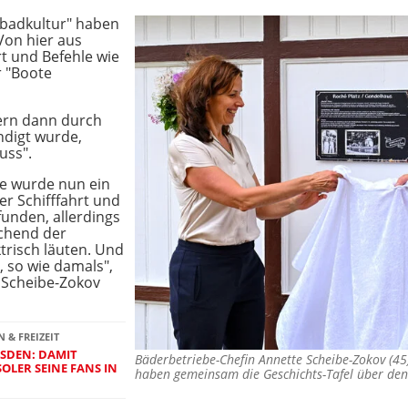
dbadkultur" haben
Von hier aus
t und Befehle wie
r "Boote
ern dann durch
ndigt wurde,
uss".
e wurde nun ein
r Schifffahrt und
unden, allerdings
chend der
ktrisch läuten. Und
 so wie damals",
 Scheibe-Zokov
& FREIZEIT
ESDEN: DAMIT
Bäderbetriebe-Chefin Annette Scheibe-Zokov (45
OLER SEINE FANS IN
haben gemeinsam die Geschichts-Tafel über de