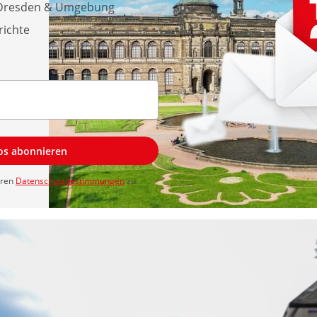
s Dresden & Umgebung
richte
los abonnieren
eren
Datenschutzbestimmungen
zu.