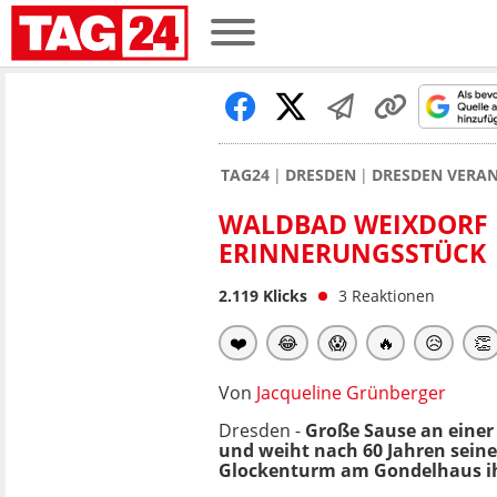
TAG24
DRESDEN
DRESDEN VERAN
WALDBAD WEIXDORF F
ERINNERUNGSSTÜCK
2.119
Klicks
3
Reaktionen
❤️
😂
😱
🔥
😥
👏
Von
Jacqueline Grünberger
Dresden -
Große Sause an einer
und weiht nach 60 Jahren seine 
Glockenturm am Gondelhaus ih