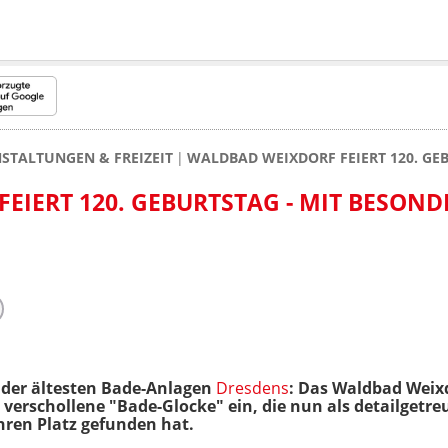
STALTUNGEN & FREIZEIT
WALDBAD WEIXDORF FEIERT 120. GE
EIERT 120. GEBURTSTAG - MIT BESON
 der ältesten Bade-Anlagen
Dresdens
: Das Waldbad Weixd
verschollene "Bade-Glocke" ein, die nun als detailgetre
ren Platz gefunden hat.