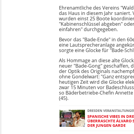
Ehrenamtliche des Vereins "Wal
das Haus in diesem Jahr saniert. 
wurden einst 25 Boote koordinier
"Kabinenschlüssel abgeben" ode
einfahren" durchgegeben.
Bevor das "Bade-Ende" in den 60
eine Lautsprecheranlage angekü
sorgte eine Glocke für "Bade-Schl
Als Hommage an diese alte Glock
neuer "Bade-Gong" geschaffen, de
der Optik des Originals nachempf
ohne Gondelwart: "Ganz entspre
heutigen Zeit wird die Glocke ele
zwar 15 Minuten vor Badeschluss,
so Bäderbetriebe-Chefin Annette
(45).
DRESDEN VERANSTALTUNGEN 
SPANISCHE VIBES IN DR
ÜBERRASCHTE ÁLVARO S
DER JUNGEN GARDE