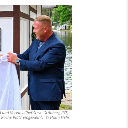
) und Vereins-Chef Steve Grünberg (37)
n Roché-Platz eingeweiht. ©
Holm Helis