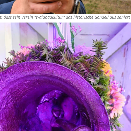
olz, dass sein Verein "Waldbadkultur" das historische Gondelhaus sanier