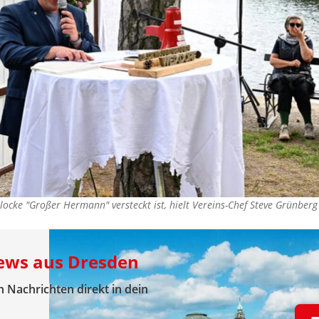
ocke "Großer Hermann" versteckt ist, hielt Vereins-Chef Steve Grünber
News aus Dresden
 Nachrichten direkt in dein