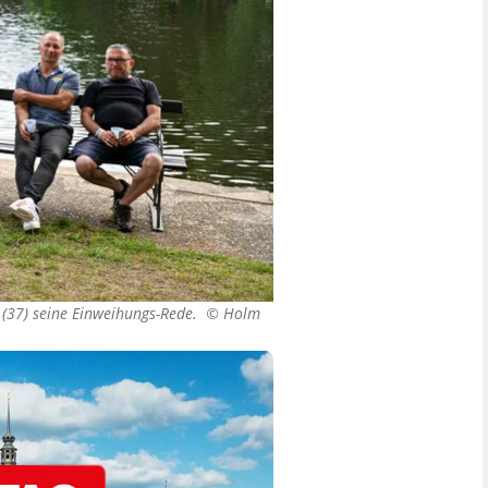
g (37) seine Einweihungs-Rede. ©
Holm