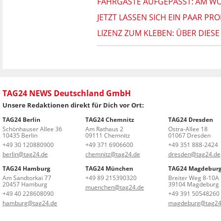
FAHRGÄSTE AUFGEPASST: AM W
JETZT LASSEN SICH EIN PAAR P
LIZENZ ZUM KLEBEN: ÜBER DIES
TAG24 NEWS Deutschland GmbH
Unsere Redaktionen direkt für Dich vor Ort:
TAG24 Berlin
TAG24 Chemnitz
TAG24 Dresden
Schönhauser Allee 36
Am Rathaus 2
Ostra-Allee 18
10435 Berlin
09111 Chemnitz
01067 Dresden
+49 30 120880900
+49 371 6906600
+49 351 888-2424
berlin@tag24.de
chemnitz@tag24.de
dresden@tag24.de
TAG24 Hamburg
TAG24 München
TAG24 Magdebur
Am Sandtorkai 77
+49 89 215390320
Breiter Weg 8-10A
20457 Hamburg
39104 Magdeburg
muenchen@tag24.de
+49 40 228608090
+49 391 50548260
hamburg@tag24.de
magdeburg@tag24