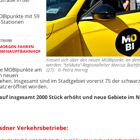
Straße in der
OBIpunkte mit 59
-Stationen
ETRIEBE
 MORGEN FAHREN
VOM HAUPTBAHNHOF
Freuen sich über den neuen MOBIpunkt, an dem
werden: "teilAuto"-Regionalleiter Marcus Buchf
ere MOBIpunkte am
(27). ©
Petra Hornig
am neuen
gehen. Insgesamt sind im Stadtgebiet vorerst 75 der schwarz
atz eröffnet worden.
e auf insgesamt 2000 Stück erhöht und neue Gebiete im
esdner Verkehrsbetriebe
: