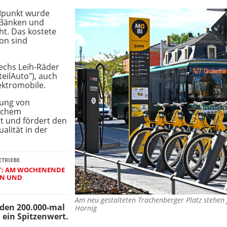
Ipunkt wurde
 Bänken und
t. Das kostete
von sind
echs Leih-Räder
eilAuto"), auch
lektromobile.
fung von
lichem
t und fördert den
lität in der
ETRIEBE
T: AM WOCHENENDE
EN UND
Am neu gestalteten Trachenberger Platz stehen
rden 200.000-mal
Hornig
 ein Spitzenwert.