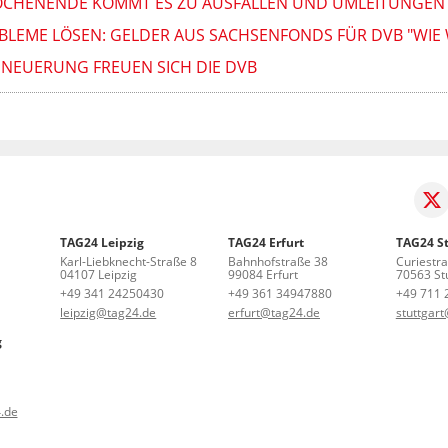
OCHENENDE KOMMT ES ZU AUSFÄLLEN UND UMLEITUNGEN
ROBLEME LÖSEN: GELDER AUS SACHSENFONDS FÜR DVB "WI
E NEUERUNG FREUEN SICH DIE DVB
TAG24 Leipzig
TAG24 Erfurt
TAG24 St
Karl-Liebknecht-Straße 8
Bahnhofstraße 38
Curiestr
04107 Leipzig
99084 Erfurt
70563 Stu
+49 341 24250430
+49 361 34947880
+49 711 
leipzig@tag24.de
erfurt@tag24.de
stuttgar
g
.de