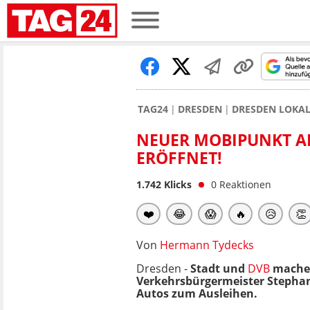
TAG24
DRESDEN
DRESDEN LOKA
NEUER MOBIPUNKT A
ERÖFFNET!
1.742
Klicks
0
Reaktionen
❤️
😂
😱
🔥
😥
👏
Von
Hermann Tydecks
Dresden -
Stadt und
DVB
machen
Verkehrsbürgermeister Stephan
Autos zum Ausleihen.