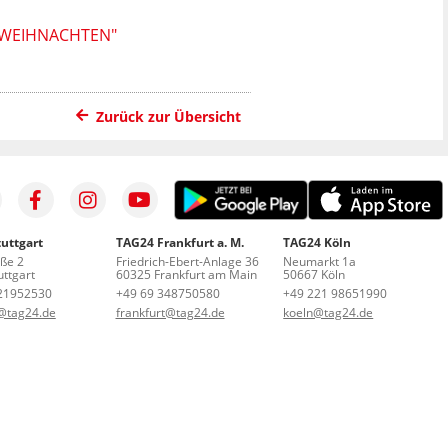
E WEIHNACHTEN"
Zurück zur Übersicht
uttgart
TAG24 Frankfurt a. M.
TAG24 Köln
aße 2
Friedrich-Ebert-Anlage 36
Neumarkt 1a
ttgart
60325 Frankfurt am Main
50667 Köln
21952530
+49 69 348750580
+49 221 98651990
t@tag24.de
frankfurt@tag24.de
koeln@tag24.de