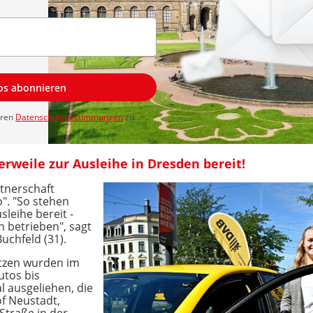
los abonnieren
eren
Datenschutzbestimmungen
zu.
rweile zur Ausleihe in Dresden bereit!
rtnerschaft
o". "So stehen
sleihe bereit -
h betrieben", sagt
uchfeld (31).
ätzen wurden im
utos bis
l ausgeliehen, die
f Neustadt,