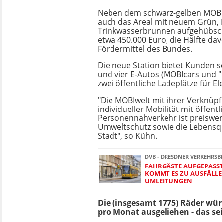
Neben dem schwarz-gelben MOB
auch das Areal mit neuem Grün,
Trinkwasserbrunnen aufgehübsch
etwa 450.000 Euro, die Hälfte da
Fördermittel des Bundes.
Die neue Station bietet Kunden s
und vier E-Autos (MOBIcars und "t
zwei öffentliche Ladeplätze für E
"Die MOBIwelt mit ihrer Verknüp
individueller Mobilität mit öffent
Personennahverkehr ist preiswer
Umweltschutz sowie die Lebensqua
Stadt", so Kühn.
DVB - DRESDNER VERKEHRSB
FAHRGÄSTE AUFGEPASS
KOMMT ES ZU AUSFÄLL
UMLEITUNGEN
Die (insgesamt 1775) Räder wü
pro Monat ausgeliehen - das sei