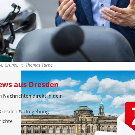
44, Grüne). ©
Thomas Türpe
News aus Dresden
 Nachrichten direkt in dein
s Dresden & Umgebung
richte