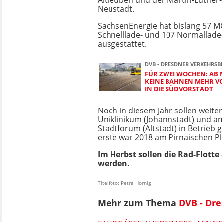
Altleuben und der Martin-Luther-
Neustadt.
SachsenEnergie hat bislang 57 M
Schnelllade- und 107 Normallade
ausgestattet.
DVB - DRESDNER VERKEHRSB
FÜR ZWEI WOCHEN: AB
KEINE BAHNEN MEHR 
IN DIE SÜDVORSTADT
Noch in diesem Jahr sollen weit
Uniklinikum (Johannstadt) und 
Stadtforum (Altstadt) in Betrieb 
erste war 2018 am Pirnaischen Pl
Im Herbst sollen die Rad-Flott
werden.
Titelfoto: Petra Hornig
Mehr zum Thema
DVB - Dr