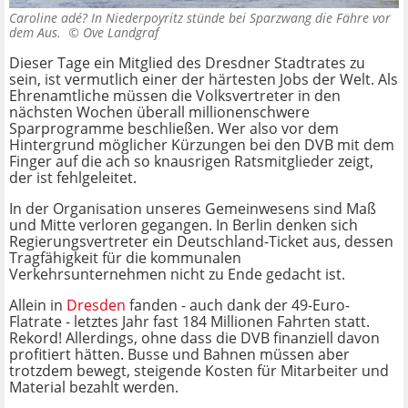
Caroline adé? In Niederpoyritz stünde bei Sparzwang die Fähre vor
dem Aus. ©
Ove Landgraf
Dieser Tage ein Mitglied des Dresdner Stadtrates zu
sein, ist vermutlich einer der härtesten Jobs der Welt. Als
Ehrenamtliche müssen die Volksvertreter in den
nächsten Wochen überall millionenschwere
Sparprogramme beschließen. Wer also vor dem
Hintergrund möglicher Kürzungen bei den DVB mit dem
Finger auf die ach so knausrigen Ratsmitglieder zeigt,
der ist fehlgeleitet.
In der Organisation unseres Gemeinwesens sind Maß
und Mitte verloren gegangen. In Berlin denken sich
Regierungsvertreter ein Deutschland-Ticket aus, dessen
Tragfähigkeit für die kommunalen
Verkehrsunternehmen nicht zu Ende gedacht ist.
Allein in
Dresden
fanden - auch dank der 49-Euro-
Flatrate - letztes Jahr fast 184 Millionen Fahrten statt.
Rekord! Allerdings, ohne dass die DVB finanziell davon
profitiert hätten. Busse und Bahnen müssen aber
trotzdem bewegt, steigende Kosten für Mitarbeiter und
Material bezahlt werden.