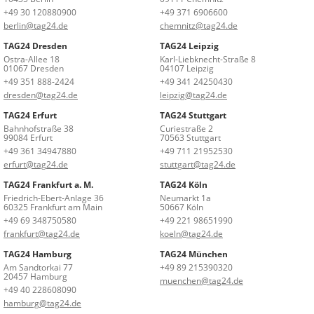
+49 30 120880900
+49 371 6906600
berlin@tag24.de
chemnitz@tag24.de
TAG24 Dresden
TAG24 Leipzig
Ostra-Allee 18
Karl-Liebknecht-Straße 8
01067 Dresden
04107 Leipzig
+49 351 888-2424
+49 341 24250430
dresden@tag24.de
leipzig@tag24.de
TAG24 Erfurt
TAG24 Stuttgart
Bahnhofstraße 38
Curiestraße 2
99084 Erfurt
70563 Stuttgart
+49 361 34947880
+49 711 21952530
erfurt@tag24.de
stuttgart@tag24.de
TAG24 Frankfurt a. M.
TAG24 Köln
Friedrich-Ebert-Anlage 36
Neumarkt 1a
60325 Frankfurt am Main
50667 Köln
+49 69 348750580
+49 221 98651990
frankfurt@tag24.de
koeln@tag24.de
TAG24 Hamburg
TAG24 München
Am Sandtorkai 77
+49 89 215390320
20457 Hamburg
muenchen@tag24.de
+49 40 228608090
hamburg@tag24.de