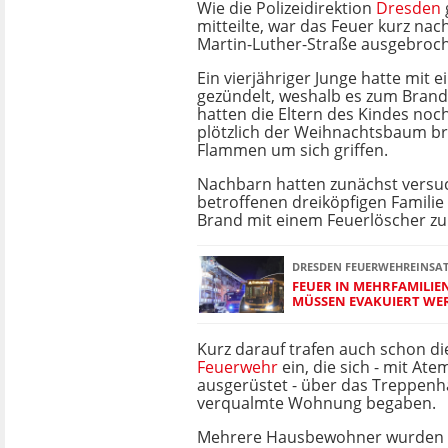
Wie die Polizeidirektion
Dresden
mitteilte, war das Feuer kurz nac
Martin-Luther-Straße ausgebroc
Ein vierjähriger Junge hatte mit
gezündelt, weshalb es zum Brand
hatten die Eltern des Kindes noch
plötzlich der Weihnachtsbaum br
Flammen um sich griffen.
Nachbarn hatten zunächst versuc
betroffenen dreiköpfigen Familie
Brand mit einem Feuerlöscher zu 
DRESDEN FEUERWEHREINSA
FEUER IN MEHRFAMILI
MÜSSEN EVAKUIERT WE
Kurz darauf trafen auch schon d
Feuerwehr
ein, die sich - mit A
ausgerüstet - über das Treppenha
verqualmte Wohnung begaben.
Mehrere Hausbewohner wurden in