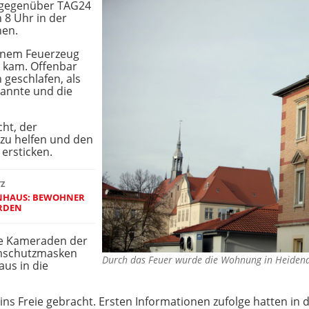
gegenüber TAG24
h 8 Uhr in der
hen.
 einem Feuerzeug
 kam. Offenbar
 geschlafen, als
annte und die
ht, der
 zu helfen und den
ersticken.
TZ
ENHAUS: BEWOHNER
RDEN
ie Kameraden der
temschutzmasken
Durch das Feuer wurde die Wohnung in Heid
us in die
s Freie gebracht. Ersten Informationen zufolge hatten i