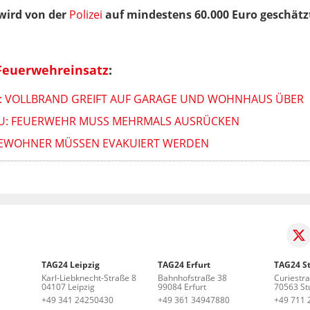
wird von der
Polizei
auf mindestens 60.000 Euro geschätz
Feuerwehreinsatz
:
F: VOLLBRAND GREIFT AUF GARAGE UND WOHNHAUS ÜBER
U: FEUERWEHR MUSS MEHRMALS AUSRÜCKEN
 BEWOHNER MÜSSEN EVAKUIERT WERDEN
TAG24 Leipzig
TAG24 Erfurt
TAG24 St
Karl-Liebknecht-Straße 8
Bahnhofstraße 38
Curiestr
04107 Leipzig
99084 Erfurt
70563 Stu
+49 341 24250430
+49 361 34947880
+49 711 