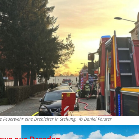
ie Feuerwehr eine Drehleiter in Stellung. ©
Daniel Förster
News aus Dresden