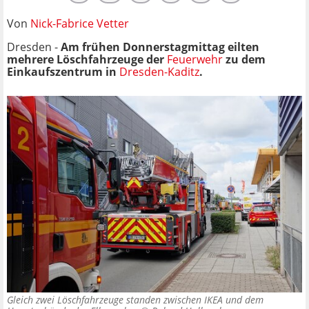
Von
Nick-Fabrice Vetter
Dresden -
Am frühen Donnerstagmittag eilten
mehrere Löschfahrzeuge der
Feuerwehr
zu dem
Einkaufszentrum in
Dresden-Kaditz
.
Gleich zwei Löschfahrzeuge standen zwischen IKEA und dem