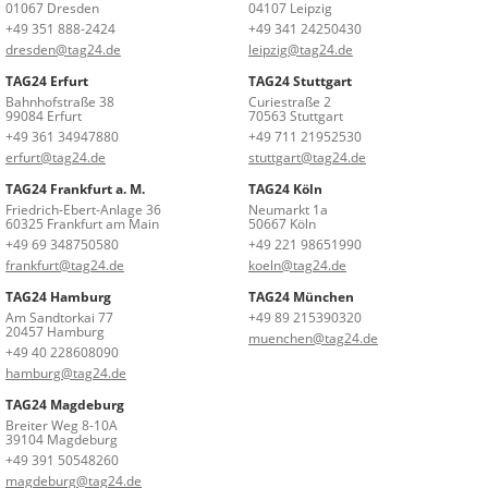
01067 Dresden
04107 Leipzig
+49 351 888-2424
+49 341 24250430
dresden@tag24.de
leipzig@tag24.de
TAG24 Erfurt
TAG24 Stuttgart
Bahnhofstraße 38
Curiestraße 2
99084 Erfurt
70563 Stuttgart
+49 361 34947880
+49 711 21952530
erfurt@tag24.de
stuttgart@tag24.de
TAG24 Frankfurt a. M.
TAG24 Köln
Friedrich-Ebert-Anlage 36
Neumarkt 1a
60325 Frankfurt am Main
50667 Köln
+49 69 348750580
+49 221 98651990
frankfurt@tag24.de
koeln@tag24.de
TAG24 Hamburg
TAG24 München
Am Sandtorkai 77
+49 89 215390320
20457 Hamburg
muenchen@tag24.de
+49 40 228608090
hamburg@tag24.de
TAG24 Magdeburg
Breiter Weg 8-10A
39104 Magdeburg
+49 391 50548260
magdeburg@tag24.de