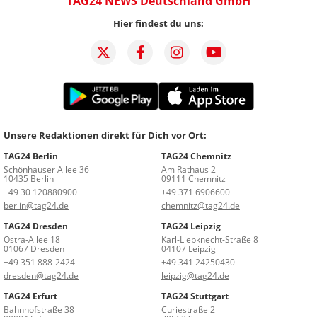
TAG24 NEWS Deutschland GmbH
Hier findest du uns:
Unsere Redaktionen direkt für Dich vor Ort:
TAG24 Berlin
TAG24 Chemnitz
Schönhauser Allee 36
Am Rathaus 2
10435 Berlin
09111 Chemnitz
+49 30 120880900
+49 371 6906600
berlin@tag24.de
chemnitz@tag24.de
TAG24 Dresden
TAG24 Leipzig
Ostra-Allee 18
Karl-Liebknecht-Straße 8
01067 Dresden
04107 Leipzig
+49 351 888-2424
+49 341 24250430
dresden@tag24.de
leipzig@tag24.de
TAG24 Erfurt
TAG24 Stuttgart
Bahnhofstraße 38
Curiestraße 2