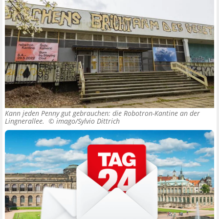
Kann jeden Penny gut gebrauchen: die Robotron-Kantine an der
Lingnerallee. ©
imago/Sylvio Dittrich