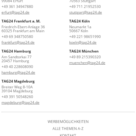
99084 Erfurt
70563 Stuttgart
+49 361 34947880
+49 711 21952530
erfurt@tag24.de
stuttgart@tag24.de
TAG24 Frankfurt a. M.
TAG24 Köln
Friedrich-Ebert-Anlage 36
Neumarkt 1a
60325 Frankfurt am Main
50667 Köln
+49 69 348750580
+49 221 98651990
frankfurt@tag24.de
koeln@tag24.de
TAG24 Hamburg
TAG24 München
Am Sandtorkai 77
+49 89 215390320
20457 Hamburg
muenchen@tag24.de
+49 40 228608090
hamburg@tag24.de
TAG24 Magdeburg
Breiter Weg 8-10A
39104 Magdeburg
+49 391 50548260
magdeburg@tag24.de
WERBEMÖGLICHKEITEN
ALLE THEMEN A-Z
KONTAKT