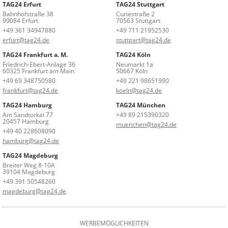
TAG24 Erfurt
TAG24 Stuttgart
Bahnhofstraße 38
Curiestraße 2
99084 Erfurt
70563 Stuttgart
+49 361 34947880
+49 711 21952530
erfurt@tag24.de
stuttgart@tag24.de
TAG24 Frankfurt a. M.
TAG24 Köln
Friedrich-Ebert-Anlage 36
Neumarkt 1a
60325 Frankfurt am Main
50667 Köln
+49 69 348750580
+49 221 98651990
frankfurt@tag24.de
koeln@tag24.de
TAG24 Hamburg
TAG24 München
Am Sandtorkai 77
+49 89 215390320
20457 Hamburg
muenchen@tag24.de
+49 40 228608090
hamburg@tag24.de
TAG24 Magdeburg
Breiter Weg 8-10A
39104 Magdeburg
+49 391 50548260
magdeburg@tag24.de
WERBEMÖGLICHKEITEN