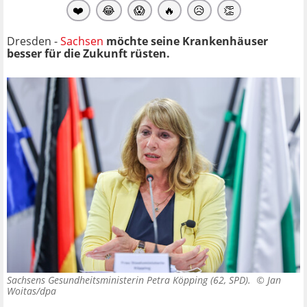
❤️
😂
😱
🔥
😥
👏
Dresden -
Sachsen
möchte seine Krankenhäuser
besser für die Zukunft rüsten.
Sachsens Gesundheitsministerin Petra Köpping (62, SPD). ©
Jan
Woitas/dpa