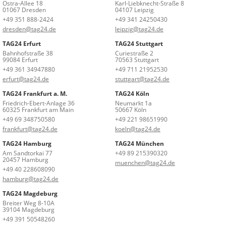
Ostra-Allee 18
Karl-Liebknecht-Straße 8
01067 Dresden
04107 Leipzig
+49 351 888-2424
+49 341 24250430
dresden@tag24.de
leipzig@tag24.de
TAG24 Erfurt
TAG24 Stuttgart
Bahnhofstraße 38
Curiestraße 2
99084 Erfurt
70563 Stuttgart
+49 361 34947880
+49 711 21952530
erfurt@tag24.de
stuttgart@tag24.de
TAG24 Frankfurt a. M.
TAG24 Köln
Friedrich-Ebert-Anlage 36
Neumarkt 1a
60325 Frankfurt am Main
50667 Köln
+49 69 348750580
+49 221 98651990
frankfurt@tag24.de
koeln@tag24.de
TAG24 Hamburg
TAG24 München
Am Sandtorkai 77
+49 89 215390320
20457 Hamburg
muenchen@tag24.de
+49 40 228608090
hamburg@tag24.de
TAG24 Magdeburg
Breiter Weg 8-10A
39104 Magdeburg
+49 391 50548260