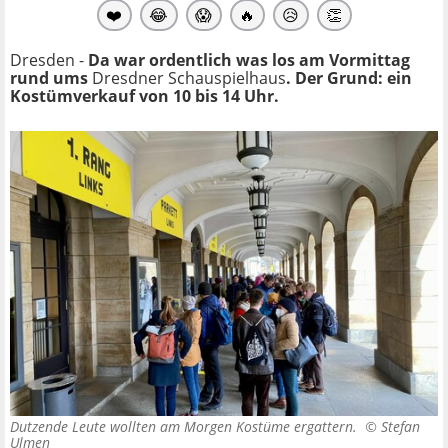
❤️
😂
😱
🔥
😥
👏
Dresden -
Da war ordentlich was los am Vormittag
rund ums
Dresdner Schauspielhaus
. Der Grund: ein
Kostümverkauf von 10 bis 14 Uhr.
Dutzende Leute wollten am Morgen Kostüme ergattern. ©
Stefan
Ulmen