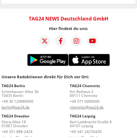
TAG24 NEWS Deutschland GmbH
Hier findest du uns:
Unsere Redaktionen direkt für Dich vor Ort:
TAG24 Berlin
TAG24 Chemnitz
Schönhauser Allee 36
Am Rathaus 2
10435 Berlin
09111 Chemnitz
+49 30 120880900
+49 371 6906600
berlin@tag24.de
chemnitz@tag24.de
TAG24 Dresden
TAG24 Leipzig
Ostra-Allee 18
Karl-Liebknecht-Straße 8
01067 Dresden
04107 Leipzig
+49 351 888-2424
+49 341 24250430