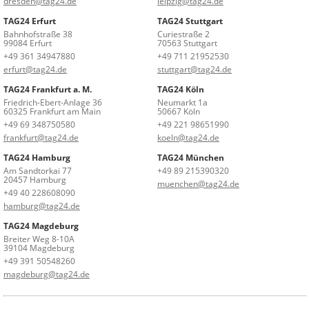
dresden@tag24.de
leipzig@tag24.de
TAG24 Erfurt
TAG24 Stuttgart
Bahnhofstraße 38
Curiestraße 2
99084 Erfurt
70563 Stuttgart
+49 361 34947880
+49 711 21952530
erfurt@tag24.de
stuttgart@tag24.de
TAG24 Frankfurt a. M.
TAG24 Köln
Friedrich-Ebert-Anlage 36
Neumarkt 1a
60325 Frankfurt am Main
50667 Köln
+49 69 348750580
+49 221 98651990
frankfurt@tag24.de
koeln@tag24.de
TAG24 Hamburg
TAG24 München
Am Sandtorkai 77
+49 89 215390320
20457 Hamburg
muenchen@tag24.de
+49 40 228608090
hamburg@tag24.de
TAG24 Magdeburg
Breiter Weg 8-10A
39104 Magdeburg
+49 391 50548260
magdeburg@tag24.de