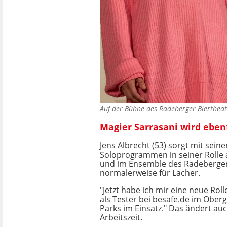
Auf der Bühne des Radeberger Biertheate
Magier Sarrasani wird eben
Jens Albrecht (53) sorgt mit seine
Soloprogrammen in seiner Rolle a
und im Ensemble des Radeberger
normalerweise für Lacher.
"Jetzt habe ich mir eine neue Roll
als Tester bei besafe.de im Ober
Parks im Einsatz." Das ändert au
Arbeitszeit.