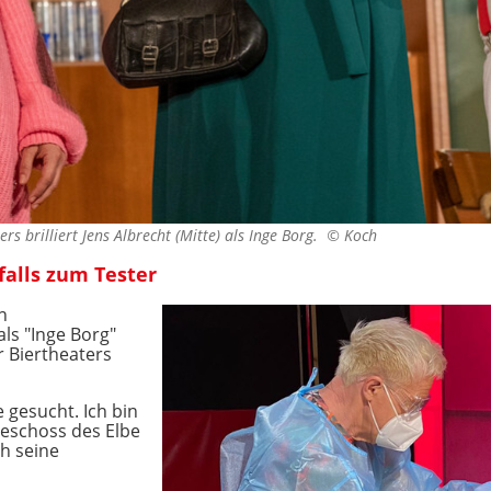
rs brilliert Jens Albrecht (Mitte) als Inge Borg. ©
Koch
falls zum Tester
n
ls "Inge Borg"
 Biertheaters
e gesucht. Ich bin
geschoss des Elbe
ch seine