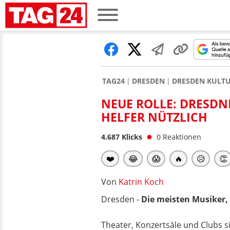
TAG24
DRESDEN
DRESDEN KULTU
NEUE ROLLE: DRESDN
HELFER NÜTZLICH
4.687
Klicks
0
Reaktionen
❤️
😂
😱
🔥
😥
👏
Von
Katrin Koch
Dresden -
Die meisten Musiker,
Theater, Konzertsäle und Clubs s