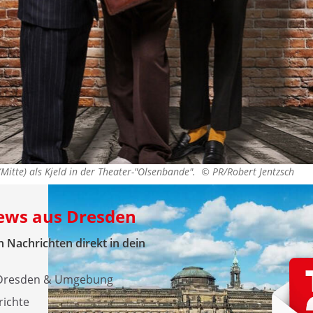
 (Mitte) als Kjeld in der Theater-"Olsenbande". ©
PR/Robert Jentzsch
News aus Dresden
 Nachrichten direkt in dein
s Dresden & Umgebung
richte