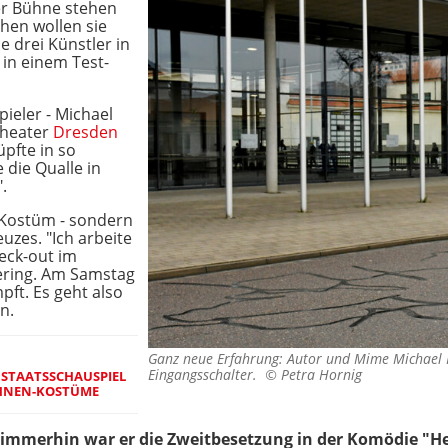
er Bühne stehen
en wollen sie
e drei Künstler in
 in einem Test-
ieler - Michael
theater
Dresden
üpfte in so
 die Qualle in
.
im Kostüm - sondern
uzes. "Ich arbeite
eck-out im
ring. Am Samstag
ft. Es geht also
n.
Ganz neue Erfahrung: Autor und Mime Michael 
Eingangsschalter. ©
Petra Hornig
 STAATSSCHAUSPIEL
ÜHNEN-KOSTÜME
 - immerhin war er die Zweitbesetzung in der Komödie "H