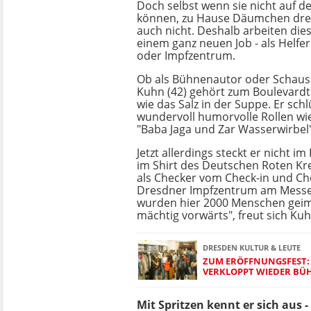
Doch selbst wenn sie nicht auf d
können, zu Hause Däumchen dreh
auch nicht. Deshalb arbeiten dies
einem ganz neuen Job - als Helfer
oder Impfzentrum.
Ob als Bühnenautor oder Schausp
Kuhn (42) gehört zum Boulevard
wie das Salz in der Suppe. Er schl
wundervoll humorvolle Rollen wie
"Baba Jaga und Zar Wasserwirbel"
Jetzt allerdings steckt er nicht 
im Shirt des Deutschen Roten Kre
als Checker vom Check-in und Ch
Dresdner Impfzentrum am Messe
wurden hier 2000 Menschen geimp
mächtig vorwärts", freut sich Kuh
DRESDEN KULTUR & LEUTE
ZUM ERÖFFNUNGSFEST:
VERKLOPPT WIEDER B
Mit Spritzen kennt er sich aus