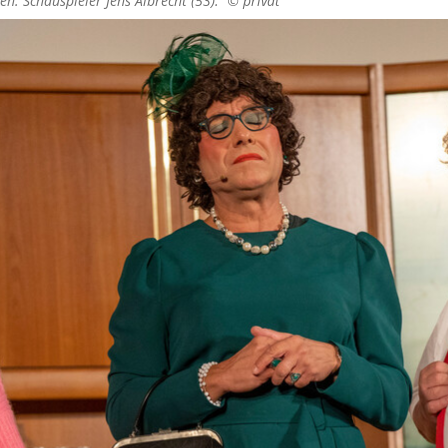
en: Schauspieler Jens Albrecht (53). ©
privat