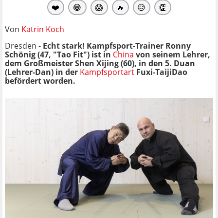
❤️
😂
😱
🔥
😥
👏
Von
Katrin Koch
Dresden -
Echt stark! Kampfsport-Trainer Ronny
Schönig (47, "Tao Fit") ist in
China
von seinem Lehrer,
dem Großmeister Shen Xijing (60), in den 5. Duan
(Lehrer-Dan) in der
Kampfsportart
Fuxi-TaijiDao
befördert worden.