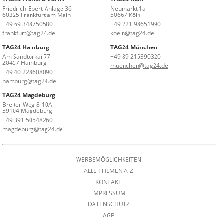
Friedrich-Ebert-Anlage 36
Neumarkt 1a
60325 Frankfurt am Main
50667 Köln
+49 69 348750580
+49 221 98651990
frankfurt@tag24.de
koeln@tag24.de
TAG24 Hamburg
TAG24 München
Am Sandtorkai 77
+49 89 215390320
20457 Hamburg
muenchen@tag24.de
+49 40 228608090
hamburg@tag24.de
TAG24 Magdeburg
Breiter Weg 8-10A
39104 Magdeburg
+49 391 50548260
magdeburg@tag24.de
WERBEMÖGLICHKEITEN
ALLE THEMEN A-Z
KONTAKT
IMPRESSUM
DATENSCHUTZ
AGB