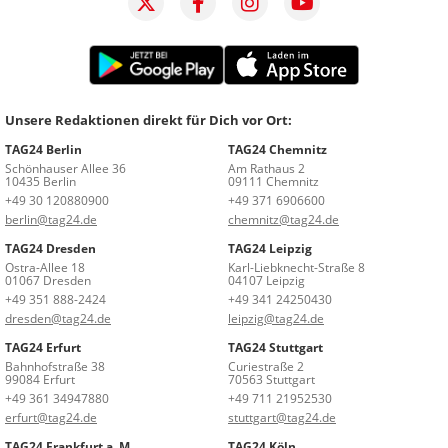
Unsere Redaktionen direkt für Dich vor Ort:
TAG24 Berlin
TAG24 Chemnitz
Schönhauser Allee 36
Am Rathaus 2
10435 Berlin
09111 Chemnitz
+49 30 120880900
+49 371 6906600
berlin@tag24.de
chemnitz@tag24.de
TAG24 Dresden
TAG24 Leipzig
Ostra-Allee 18
Karl-Liebknecht-Straße 8
01067 Dresden
04107 Leipzig
+49 351 888-2424
+49 341 24250430
dresden@tag24.de
leipzig@tag24.de
TAG24 Erfurt
TAG24 Stuttgart
Bahnhofstraße 38
Curiestraße 2
99084 Erfurt
70563 Stuttgart
+49 361 34947880
+49 711 21952530
erfurt@tag24.de
stuttgart@tag24.de
TAG24 Frankfurt a. M.
TAG24 Köln