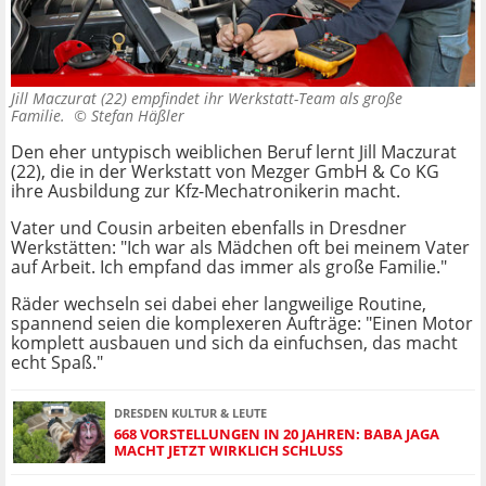
Jill Maczurat (22) empfindet ihr Werkstatt-Team als große
Familie. ©
Stefan Häßler
Den eher untypisch weiblichen Beruf lernt Jill Maczurat
(22), die in der Werkstatt von Mezger GmbH & Co KG
ihre Ausbildung zur Kfz-Mechatronikerin macht.
Vater und Cousin arbeiten ebenfalls in Dresdner
Werkstätten: "Ich war als Mädchen oft bei meinem Vater
auf Arbeit. Ich empfand das immer als große Familie."
Räder wechseln sei dabei eher langweilige Routine,
spannend seien die komplexeren Aufträge: "Einen Motor
komplett ausbauen und sich da einfuchsen, das macht
echt Spaß."
DRESDEN KULTUR & LEUTE
668 VORSTELLUNGEN IN 20 JAHREN: BABA JAGA
MACHT JETZT WIRKLICH SCHLUSS