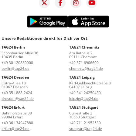
Unsere Redaktionen direkt für Dich vor Ort:
TAG24 Berlin
TAG24 Chemnitz
Schönhauser Allee 36
Am Rathaus 2
10435 Berlin
09111 Chemnitz
+49 30 120880900
+49 371 6906600
berlin@tag24.de
chemnitz@tag24.de
TAG24 Dresden
TAG24 Leipzig
Ostra-Allee 18
Karl-Liebknecht-Straße 8
01067 Dresden
04107 Leipzig
+49 351 888-2424
+49 341 24250430
dresden@tag24.de
leipzig@tag24.de
TAG24 Erfurt
TAG24 Stuttgart
Bahnhofstraße 38
Curiestraße 2
99084 Erfurt
70563 Stuttgart
+49 361 34947880
+49 711 21952530
erfurt@tag24.de
stuttgart@tag24.de