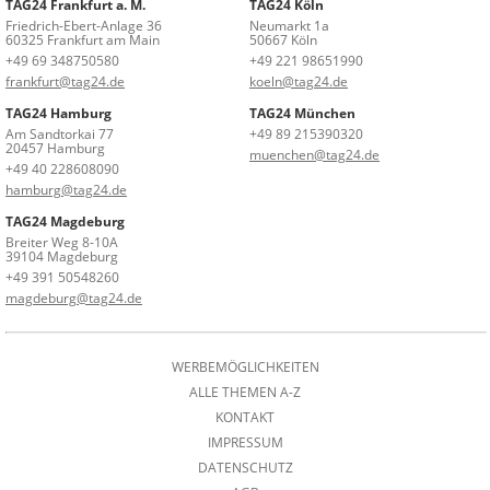
TAG24 Frankfurt a. M.
TAG24 Köln
Friedrich-Ebert-Anlage 36
Neumarkt 1a
60325 Frankfurt am Main
50667 Köln
+49 69 348750580
+49 221 98651990
frankfurt@tag24.de
koeln@tag24.de
TAG24 Hamburg
TAG24 München
Am Sandtorkai 77
+49 89 215390320
20457 Hamburg
muenchen@tag24.de
+49 40 228608090
hamburg@tag24.de
TAG24 Magdeburg
Breiter Weg 8-10A
39104 Magdeburg
+49 391 50548260
magdeburg@tag24.de
WERBEMÖGLICHKEITEN
ALLE THEMEN A-Z
KONTAKT
IMPRESSUM
DATENSCHUTZ