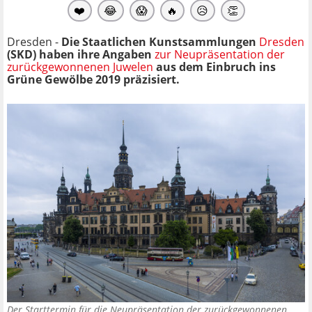
❤️
😂
😱
🔥
😥
👏
Dresden -
Die Staatlichen Kunstsammlungen
Dresden
(SKD) haben ihre Angaben
zur Neupräsentation der
zurückgewonnenen Juwelen
aus dem Einbruch ins
Grüne Gewölbe 2019 präzisiert.
Der Starttermin für die Neupräsentation der zurückgewonnenen