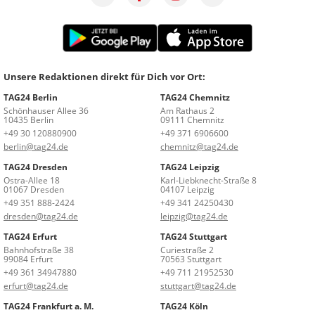
Unsere Redaktionen direkt für Dich vor Ort:
TAG24 Berlin
TAG24 Chemnitz
Schönhauser Allee 36
Am Rathaus 2
10435 Berlin
09111 Chemnitz
+49 30 120880900
+49 371 6906600
berlin@tag24.de
chemnitz@tag24.de
TAG24 Dresden
TAG24 Leipzig
Ostra-Allee 18
Karl-Liebknecht-Straße 8
01067 Dresden
04107 Leipzig
+49 351 888-2424
+49 341 24250430
dresden@tag24.de
leipzig@tag24.de
TAG24 Erfurt
TAG24 Stuttgart
Bahnhofstraße 38
Curiestraße 2
99084 Erfurt
70563 Stuttgart
+49 361 34947880
+49 711 21952530
erfurt@tag24.de
stuttgart@tag24.de
TAG24 Frankfurt a. M.
TAG24 Köln