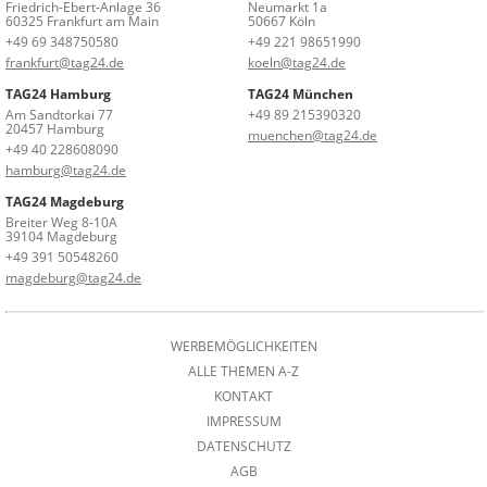
Friedrich-Ebert-Anlage 36
Neumarkt 1a
60325 Frankfurt am Main
50667 Köln
+49 69 348750580
+49 221 98651990
frankfurt@tag24.de
koeln@tag24.de
TAG24 Hamburg
TAG24 München
Am Sandtorkai 77
+49 89 215390320
20457 Hamburg
muenchen@tag24.de
+49 40 228608090
hamburg@tag24.de
TAG24 Magdeburg
Breiter Weg 8-10A
39104 Magdeburg
+49 391 50548260
magdeburg@tag24.de
WERBEMÖGLICHKEITEN
ALLE THEMEN A-Z
KONTAKT
IMPRESSUM
DATENSCHUTZ
AGB