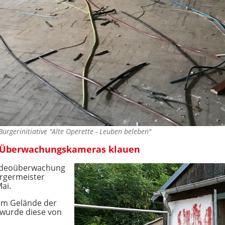
Bürgerinitiative "Alte Operette - Leuben beleben"
ie Überwachungskameras klauen
 Videoüberwachung
ürgermeister
ai.
dem Gelände der
 wurde diese von