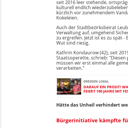
seit 2016 leer stehende, ortspr
kulturell endlich wiederzubeleben
kürzlich vor zunehmendem Vand
Kokeleien.
Auch der Stadtbezirksbeirat Leub
Verwaltung auf, umgehend Sic
zu ergreifen. Jetzt ist es zu spät
Wut sind riesig.
Kathrin Kondaurow (42), seit 201
Staatsoperette, schrieb: "Diesen
müssen wir erst einmal alle gem
verarbeiten."
DRESDEN LOKAL
DARAUF EIN PROSIT! 
FEIERT 190 JAHRE MIT FE
Hätte das Unheil verhindert w
Bürgerinitiative kämpfte f