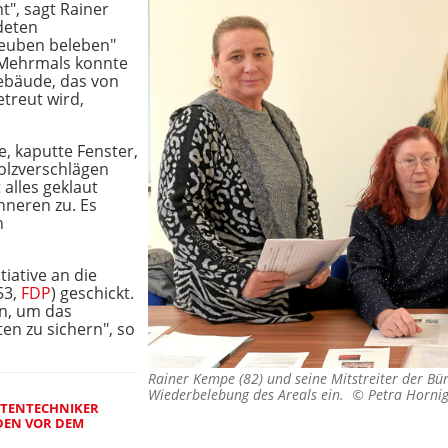
t", sagt Rainer
deten
 Leuben beleben"
. Mehrmals konnte
ebäude, das von
treut wird,
, kaputte Fenster,
olzverschlägen
alles geklaut
nneren zu. Es
n
iative an die
53,
FDP
) geschickt.
n, um das
en zu sichern", so
Rainer Kempe (82) und seine Mitstreiter der Bürg
Wiederbelebung des Areals ein. ©
Petra Horni
RTENTECHNIKER
DEN VOR DEM