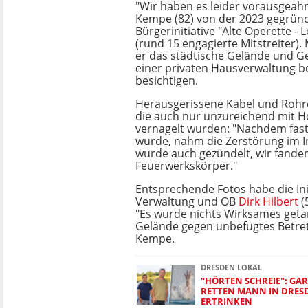
"Wir haben es leider vorausgeahn
Kempe (82) von der 2023 gegrün
Bürgerinitiative "Alte Operette -
(rund 15 engagierte Mitstreiter)
er das städtische Gelände und G
einer privaten Hausverwaltung be
besichtigen.
Herausgerissene Kabel und Rohre
die auch nur unzureichend mit H
vernagelt wurden: "Nachdem fast 
wurde, nahm die Zerstörung im I
wurde auch gezündelt, wir fande
Feuerwerkskörper."
Entsprechende Fotos habe die Init
Verwaltung und OB
Dirk Hilbert
(
"Es wurde nichts Wirksames geta
Gelände gegen unbefugtes Betret
Kempe.
DRESDEN LOKAL
"HÖRTEN SCHREIE": GA
RETTEN MANN IN DRES
ERTRINKEN