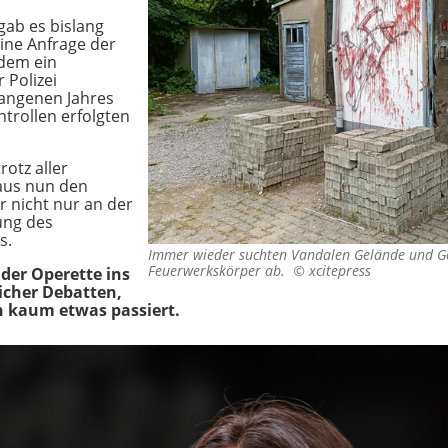
gab es bislang
eine Anfrage der
dem ein
 Polizei
angenen Jahres
trollen erfolgten
rotz aller
aus nun den
r nicht nur an der
ung des
s.
Immer wieder suchten Vandalen Gelände und 
Feuerwerkskörper ab. ©
xcitepress
 der Operette ins
eicher Debatten,
 kaum etwas passiert.