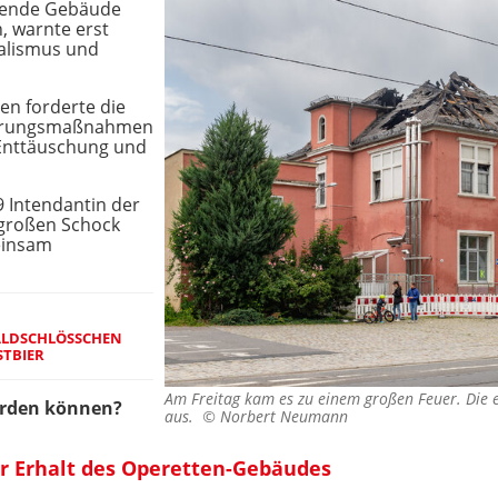
ägende Gebäude
, warnte erst
alismus und
en forderte die
herungsmaßnahmen
 - Enttäuschung und
9 Intendantin der
 großen Schock
einsam
WALDSCHLÖSSCHEN
STBIER
Am Freitag kam es zu einem großen Feuer. Die 
erden können?
aus. ©
Norbert Neumann
ür Erhalt des Operetten-Gebäudes