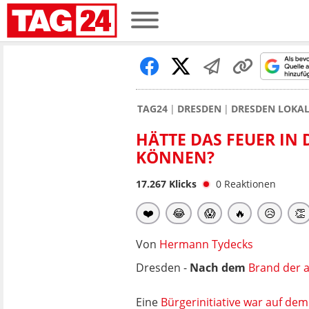
TAG24
DRESDEN
DRESDEN LOKA
HÄTTE DAS FEUER IN
KÖNNEN?
17.267
Klicks
0
Reaktionen
❤️
😂
😱
🔥
😥
👏
Von
Hermann Tydecks
Dresden -
Nach dem
Brand der a
Eine
Bürgerinitiative war auf de