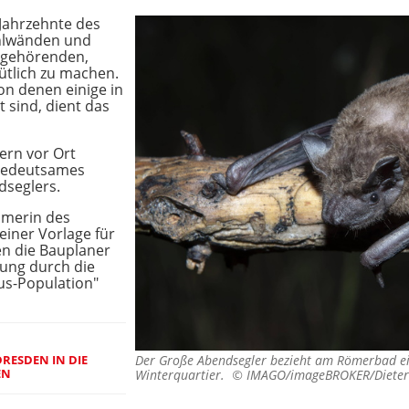
 Jahrzehnte des
ohlwänden und
 gehörenden,
tlich zu machen.
on denen einige in
sind, dient das
ern vor Ort
 bedeutsames
dseglers.
tümerin des
einer Vorlage für
en die Bauplaner
ung durch die
us-Population"
RESDEN IN DIE
Der Große Abendsegler bezieht am Römerbad ei
EN
Winterquartier. ©
IMAGO/imageBROKER/Dieter