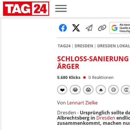
TAG24
DRESDEN
DRESDEN LOKA
SCHLOSS-SANIERUNG
ÄRGER
5.680
Klicks
0
Reaktionen
❤️
😂
😱
🔥
😥
👏
Von
Lennart Zielke
Dresden -
Ursprünglich sollte 
Albrechtsberg in
Dresden
endlic
zusammenkommt, machen nun