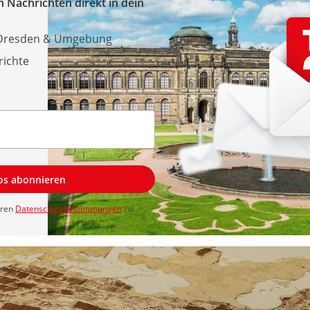
 Nachrichten direkt in dein
s Dresden & Umgebung
richte
los abonnieren
eren
Datenschutzbestimmungen
zu.