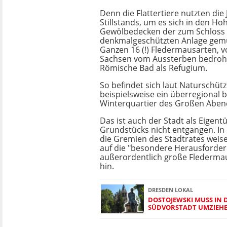
Denn die Flattertiere nutzten die
Stillstands, um es sich in den H
Gewölbedecken der zum Schloss
denkmalgeschützten Anlage gemü
Ganzen 16 (!) Fledermausarten, v
Sachsen vom Aussterben bedroht 
Römische Bad als Refugium.
So befindet sich laut Naturschütz
beispielsweise ein überregional
Winterquartier des Großen Aben
Das ist auch der Stadt als Eigen
Grundstücks nicht entgangen. In 
die Gremien des Stadtrates weis
auf die "besondere Herausforder
außerordentlich große Flederma
hin.
DRESDEN LOKAL
DOSTOJEWSKI MUSS IN D
SÜDVORSTADT UMZIEH