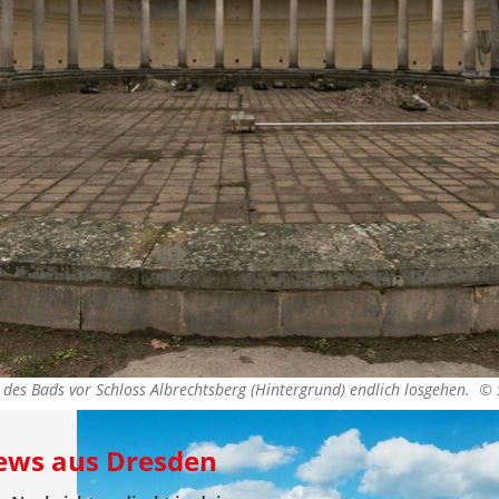
g des Bads vor Schloss Albrechtsberg (Hintergrund) endlich losgehen. ©
News aus Dresden