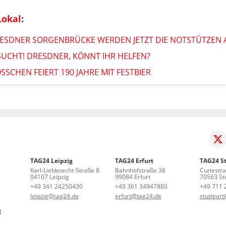
Lokal
:
ESDNER SORGENBRÜCKE WERDEN JETZT DIE NOTSTÜTZEN A
SUCHT! DRESDNER, KÖNNT IHR HELFEN?
SCHEN FEIERT 190 JAHRE MIT FESTBIER
TAG24 Leipzig
TAG24 Erfurt
TAG24 St
Karl-Liebknecht-Straße 8
Bahnhofstraße 38
Curiestr
04107 Leipzig
99084 Erfurt
70563 Stu
+49 341 24250430
+49 361 34947880
+49 711 
leipzig@tag24.de
erfurt@tag24.de
stuttgar
g