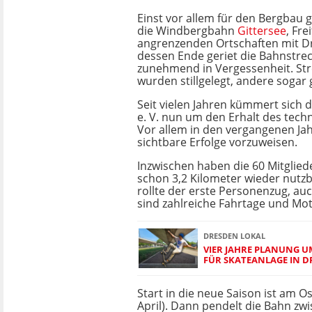
Einst vor allem für den Bergbau 
die Windbergbahn
Gittersee
, Fre
angrenzenden Ortschaften mit D
dessen Ende geriet die Bahnstre
zunehmend in Vergessenheit. St
wurden stillgelegt, andere sogar
Seit vielen Jahren kümmert sich
e. V. nun um den Erhalt des tec
Vor allem in den vergangenen Jah
sichtbare Erfolge vorzuweisen.
Inzwischen haben die 60 Mitgliede
schon 3,2 Kilometer wieder nutz
rollte der erste Personenzug, auc
sind zahlreiche Fahrtage und Mot
DRESDEN LOKAL
VIER JAHRE PLANUNG 
FÜR SKATEANLAGE IN 
Start in die neue Saison ist am O
April). Dann pendelt die Bahn zw