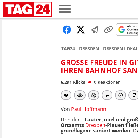
TAG24
DRESDEN
DRESDEN LOKA
GROSSE FREUDE IN GI
HREN BAHNHOF SANI
6.291
Klicks
0
Reaktionen
❤️
😂
😱
🔥
😥
👏
Von
Paul Hoffmann
Dresden -
Lauter Jubel und gro
Ortsamts
Dresden
-Plauen flie
grundlegend saniert werden. Das