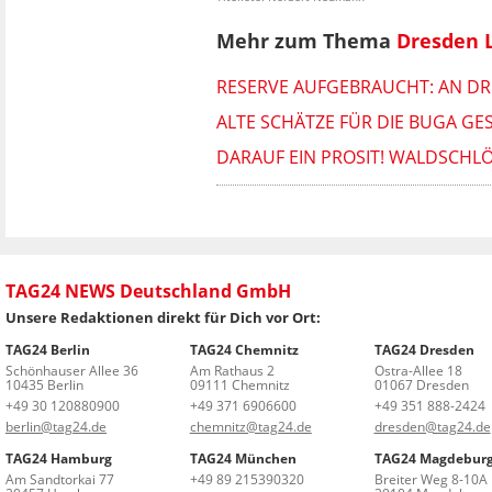
Mehr zum Thema
Dresden 
RESERVE AUFGEBRAUCHT: AN DR
ALTE SCHÄTZE FÜR DIE BUGA GE
DARAUF EIN PROSIT! WALDSCHLÖS
TAG24 NEWS Deutschland GmbH
Unsere Redaktionen direkt für Dich vor Ort:
TAG24 Berlin
TAG24 Chemnitz
TAG24 Dresden
Schönhauser Allee 36
Am Rathaus 2
Ostra-Allee 18
10435 Berlin
09111 Chemnitz
01067 Dresden
+49 30 120880900
+49 371 6906600
+49 351 888-2424
berlin@tag24.de
chemnitz@tag24.de
dresden@tag24.de
TAG24 Hamburg
TAG24 München
TAG24 Magdebur
Am Sandtorkai 77
+49 89 215390320
Breiter Weg 8-10A