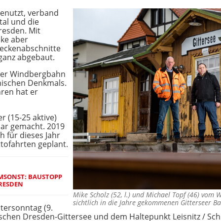
genutzt, verband
ital und die
resden. Mit
cke aber
reckenabschnitte
 ganz abgebaut.
 der Windbergbahn
hnischen Denkmals.
ren hat er
r (15-25 aktive)
bar gemacht. 2019
h für dieses Jahr
tofahrten geplant.
UMSONST: BAUSTOPP
DRESDEN
Mike Scholz (52, l.) und Michael Topf (46) vom
sichtlich in die Jahre gekommenen Gitterseer
stersonntag (9.
ischen Dresden-Gittersee und dem Haltepunkt Leisnitz / Sch