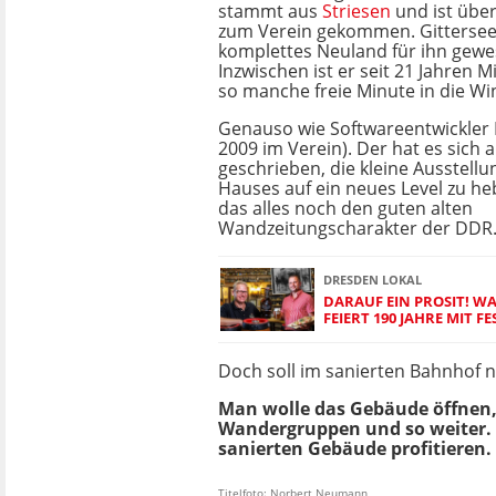
stammt aus
Striesen
und ist übe
zum Verein gekommen. Gittersee
komplettes Neuland für ihn gewes
Inzwischen ist er seit 21 Jahren M
so manche freie Minute in die W
Genauso wie Softwareentwickler M
2009 im Verein). Der hat es sich 
geschrieben, die kleine Ausstell
Hauses auf ein neues Level zu he
das alles noch den guten alten
Wandzeitungscharakter der DDR.
DRESDEN LOKAL
DARAUF EIN PROSIT! 
FEIERT 190 JAHRE MIT FE
Doch soll im sanierten Bahnhof n
Man wolle das Gebäude öffnen, 
Wandergruppen und so weiter. De
sanierten Gebäude profitieren.
Titelfoto: Norbert Neumann