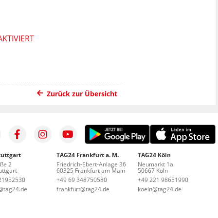
KTIVIERT
Zurück zur Übersicht
uttgart
TAG24 Frankfurt a. M.
TAG24 Köln
aße 2
Friedrich-Ebert-Anlage 36
Neumarkt 1a
ttgart
60325 Frankfurt am Main
50667 Köln
21952530
+49 69 348750580
+49 221 98651990
t@tag24.de
frankfurt@tag24.de
koeln@tag24.de