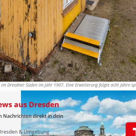
im Dresdner Süden im Jahr 1907. Eine Erweiterung folgte acht Jahre 
News aus Dresden
 Nachrichten direkt in dein
s Dresden & Umgebung