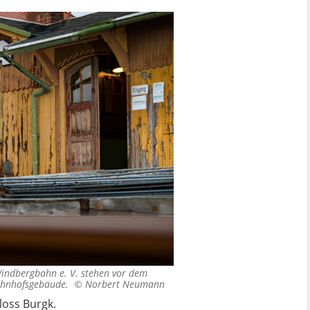
 Windbergbahn e. V. stehen vor dem
 Bahnhofsgebäude. ©
Norbert Neumann
loss Burgk.