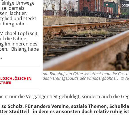
r einige Umwege
 sei damals
en, lacht er.
itglied und steckt
indbergbahn.
ichael Topf (seit
auf die Fahne
ung im Inneren des
ben. "Bislang habe
"
Am Bahnhof von Gittersee atmet man die Geschi
das Vereinsgebäude der Windbergbahner. ©
N
WALDSCHLÖSSCHEN
STBIER
icht nur die Vergangenheit gehuldigt, sondern auch die Ge
so Scholz. Für andere Vereine, soziale Themen, Schulkl
r Stadtteil - in dem es ansonsten doch relativ ruhig ist