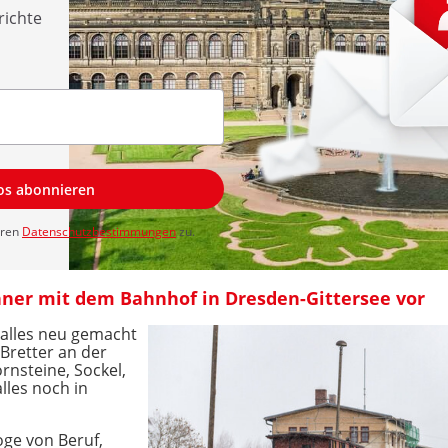
richte
los abonnieren
eren
Datenschutzbestimmungen
zu.
ner mit dem Bahnhof in Dresden-Gittersee vor
h alles neu gemacht
 Bretter an der
rnsteine, Sockel,
alles noch in
oge von Beruf,