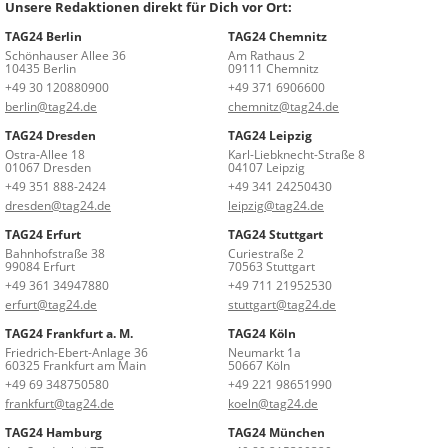
Unsere Redaktionen direkt für Dich vor Ort:
TAG24 Berlin
TAG24 Chemnitz
Schönhauser Allee 36
Am Rathaus 2
10435 Berlin
09111 Chemnitz
+49 30 120880900
+49 371 6906600
berlin@tag24.de
chemnitz@tag24.de
TAG24 Dresden
TAG24 Leipzig
Ostra-Allee 18
Karl-Liebknecht-Straße 8
01067 Dresden
04107 Leipzig
+49 351 888-2424
+49 341 24250430
dresden@tag24.de
leipzig@tag24.de
TAG24 Erfurt
TAG24 Stuttgart
Bahnhofstraße 38
Curiestraße 2
99084 Erfurt
70563 Stuttgart
+49 361 34947880
+49 711 21952530
erfurt@tag24.de
stuttgart@tag24.de
TAG24 Frankfurt a. M.
TAG24 Köln
Friedrich-Ebert-Anlage 36
Neumarkt 1a
60325 Frankfurt am Main
50667 Köln
+49 69 348750580
+49 221 98651990
frankfurt@tag24.de
koeln@tag24.de
TAG24 Hamburg
TAG24 München