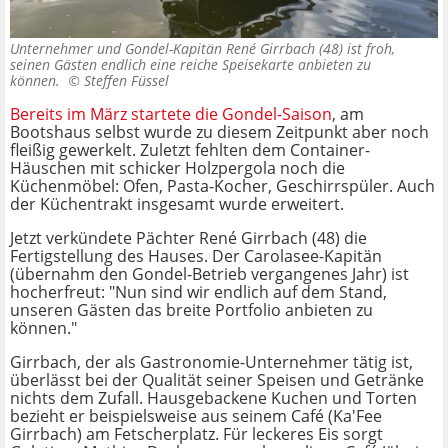
Unternehmer und Gondel-Kapitän René Girrbach (48) ist froh,
seinen Gästen endlich eine reiche Speisekarte anbieten zu
können. ©
Steffen Füssel
Bereits im März startete die Gondel-Saison
, am
Bootshaus selbst wurde zu diesem Zeitpunkt aber noch
fleißig gewerkelt. Zuletzt fehlten dem Container-
Häuschen mit schicker Holzpergola noch die
Küchenmöbel: Ofen, Pasta-Kocher, Geschirrspüler. Auch
der Küchentrakt insgesamt wurde erweitert.
Jetzt verkündete Pächter René Girrbach (48) die
Fertigstellung des Hauses. Der Carolasee-Kapitän
(übernahm den Gondel-Betrieb vergangenes Jahr) ist
hocherfreut: "Nun sind wir endlich auf dem Stand,
unseren Gästen das breite Portfolio anbieten zu
können."
Girrbach, der als Gastronomie-Unternehmer tätig ist,
überlässt bei der Qualität seiner Speisen und Getränke
nichts dem Zufall. Hausgebackene Kuchen und Torten
bezieht er beispielsweise aus seinem Café (Ka'Fee
Girrbach) am Fetscherplatz. Für leckeres Eis sorgt