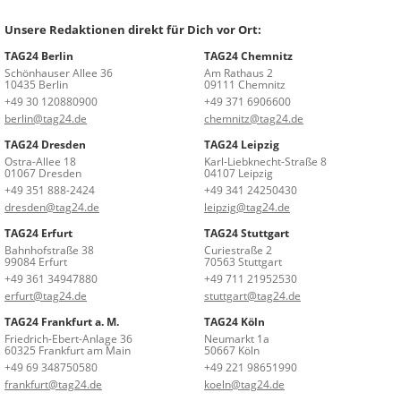
Unsere Redaktionen direkt für Dich vor Ort:
TAG24 Berlin
TAG24 Chemnitz
Schönhauser Allee 36
Am Rathaus 2
10435 Berlin
09111 Chemnitz
+49 30 120880900
+49 371 6906600
berlin@tag24.de
chemnitz@tag24.de
TAG24 Dresden
TAG24 Leipzig
Ostra-Allee 18
Karl-Liebknecht-Straße 8
01067 Dresden
04107 Leipzig
+49 351 888-2424
+49 341 24250430
dresden@tag24.de
leipzig@tag24.de
TAG24 Erfurt
TAG24 Stuttgart
Bahnhofstraße 38
Curiestraße 2
99084 Erfurt
70563 Stuttgart
+49 361 34947880
+49 711 21952530
erfurt@tag24.de
stuttgart@tag24.de
TAG24 Frankfurt a. M.
TAG24 Köln
Friedrich-Ebert-Anlage 36
Neumarkt 1a
60325 Frankfurt am Main
50667 Köln
+49 69 348750580
+49 221 98651990
frankfurt@tag24.de
koeln@tag24.de