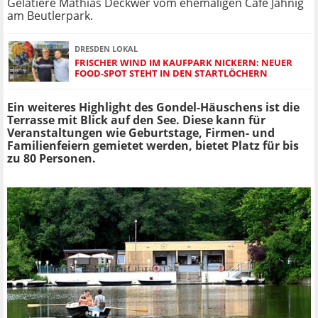
Gelatiere Mathias Deckwer vom ehemaligen Café Jähnig
am Beutlerpark.
DRESDEN LOKAL
FRISCHER WIND IM KAUFPARK NICKERN: NEUER
FOOD-SPOT STEHT IN DEN STARTLÖCHERN
Ein weiteres Highlight des Gondel-Häuschens ist die
Terrasse mit Blick auf den See. Diese kann für
Veranstaltungen wie Geburtstage, Firmen- und
Familienfeiern gemietet werden, bietet Platz für bis
zu 80 Personen.