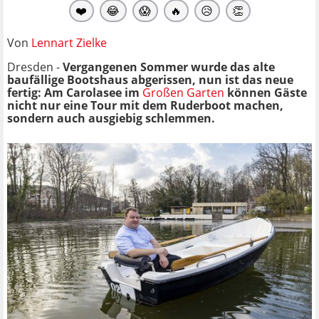
❤️
😂
😱
🔥
😥
👏
Von
Lennart Zielke
Dresden -
Vergangenen Sommer wurde das alte
baufällige Bootshaus abgerissen, nun ist das neue
fertig: Am Carolasee im
Großen Garten
können Gäste
nicht nur eine Tour mit dem Ruderboot machen,
sondern auch ausgiebig schlemmen.