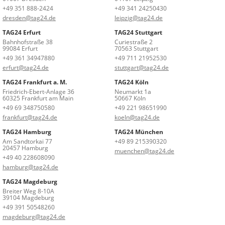
+49 351 888-2424
+49 341 24250430
dresden@tag24.de
leipzig@tag24.de
TAG24 Erfurt
TAG24 Stuttgart
Bahnhofstraße 38
Curiestraße 2
99084 Erfurt
70563 Stuttgart
+49 361 34947880
+49 711 21952530
erfurt@tag24.de
stuttgart@tag24.de
TAG24 Frankfurt a. M.
TAG24 Köln
Friedrich-Ebert-Anlage 36
Neumarkt 1a
60325 Frankfurt am Main
50667 Köln
+49 69 348750580
+49 221 98651990
frankfurt@tag24.de
koeln@tag24.de
TAG24 Hamburg
TAG24 München
Am Sandtorkai 77
+49 89 215390320
20457 Hamburg
muenchen@tag24.de
+49 40 228608090
hamburg@tag24.de
TAG24 Magdeburg
Breiter Weg 8-10A
39104 Magdeburg
+49 391 50548260
magdeburg@tag24.de