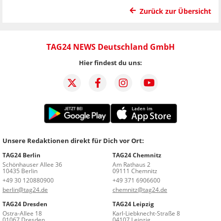
Zurück zur Übersicht
TAG24 NEWS Deutschland GmbH
Hier findest du uns:
Unsere Redaktionen direkt für Dich vor Ort:
TAG24 Berlin
TAG24 Chemnitz
Schönhauser Allee 36
Am Rathaus 2
10435 Berlin
09111 Chemnitz
+49 30 120880900
+49 371 6906600
berlin@tag24.de
chemnitz@tag24.de
TAG24 Dresden
TAG24 Leipzig
Ostra-Allee 18
Karl-Liebknecht-Straße 8
01067 Dresden
04107 Leipzig