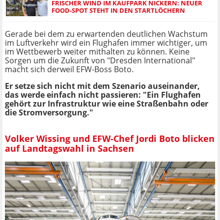
FRISCHER WIND IM KAUFPARK NICKERN: NEUER
FOOD-SPOT STEHT IN DEN STARTLÖCHERN
Gerade bei dem zu erwartenden deutlichen Wachstum
im Luftverkehr wird ein Flughafen immer wichtiger, um
im Wettbewerb weiter mithalten zu können. Keine
Sorgen um die Zukunft von "Dresden International"
macht sich derweil EFW-Boss Boto.
Er setze sich nicht mit dem Szenario auseinander,
das werde einfach nicht passieren: "Ein Flughafen
gehört zur Infrastruktur wie eine Straßenbahn oder
die Stromversorgung."
Volker Wissing und EFW-Chef Jordi Boto blicken
auf Landtagswahl in Sachsen