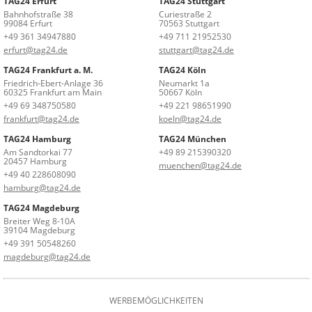
TAG24 Erfurt
TAG24 Stuttgart
Bahnhofstraße 38
Curiestraße 2
99084 Erfurt
70563 Stuttgart
+49 361 34947880
+49 711 21952530
erfurt@tag24.de
stuttgart@tag24.de
TAG24 Frankfurt a. M.
TAG24 Köln
Friedrich-Ebert-Anlage 36
Neumarkt 1a
60325 Frankfurt am Main
50667 Köln
+49 69 348750580
+49 221 98651990
frankfurt@tag24.de
koeln@tag24.de
TAG24 Hamburg
TAG24 München
Am Sandtorkai 77
+49 89 215390320
20457 Hamburg
muenchen@tag24.de
+49 40 228608090
hamburg@tag24.de
TAG24 Magdeburg
Breiter Weg 8-10A
39104 Magdeburg
+49 391 50548260
magdeburg@tag24.de
WERBEMÖGLICHKEITEN