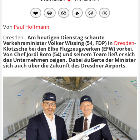
❤️
😂
😱
🔥
😥
👏
Von
Paul Hoffmann
Dresden -
Am heutigen Dienstag schaute
Verkehrsminister Volker Wissing (54, FDP) in
Dresden
-
Klotzsche bei den Elbe Flugzeugwerken (EFW)
vorbei.
Von Chef Jordi Boto (54) und seinem Team ließ er sich
das Unternehmen zeigen. Dabei äußerte der Minister
sich auch über die Zukunft des Dresdner Airports.