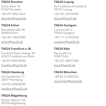
TAG24 Dresden
TAG24 Leipzig
Ostra-Allee 18
Karl-Liebknecht-Straße 8
01067 Dresden
04107 Leipzig
+49 351 888-2424
+49 341 24250430
dresden@tag24.de
leipzig@tag24.de
TAG24 Erfurt
TAG24 Stuttgart
Bahnhofstraße 38
Curiestraße 2
99084 Erfurt
70563 Stuttgart
+49 361 34947880
+49 711 21952530
erfurt@tag24.de
stuttgart@tag24.de
TAG24 Frankfurt a. M.
TAG24 Köln
Friedrich-Ebert-Anlage 36
Neumarkt 1a
60325 Frankfurt am Main
50667 Köln
+49 69 348750580
+49 221 98651990
frankfurt@tag24.de
koeln@tag24.de
TAG24 Hamburg
TAG24 München
Am Sandtorkai 77
+49 89 215390320
20457 Hamburg
muenchen@tag24.de
+49 40 228608090
hamburg@tag24.de
TAG24 Magdeburg
Breiter Weg 8-10A
39104 Magdeburg