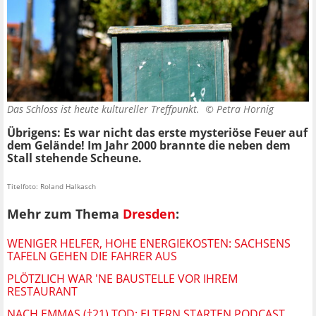
Das Schloss ist heute kultureller Treffpunkt. ©
Petra Hornig
Übrigens: Es war nicht das erste mysteriöse Feuer auf
dem Gelände! Im Jahr 2000 brannte die neben dem
Stall stehende Scheune.
Titelfoto: Roland Halkasch
Mehr zum Thema
Dresden
:
WENIGER HELFER, HOHE ENERGIEKOSTEN: SACHSENS
TAFELN GEHEN DIE FAHRER AUS
PLÖTZLICH WAR 'NE BAUSTELLE VOR IHREM
RESTAURANT
NACH EMMAS (†21) TOD: ELTERN STARTEN PODCAST