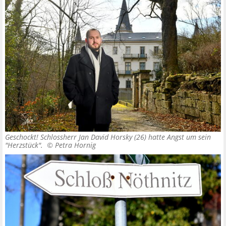
Geschockt! Schlossherr Jan David Horsky (26) hatte Angst um sein
"Herzstück". ©
Petra Hornig