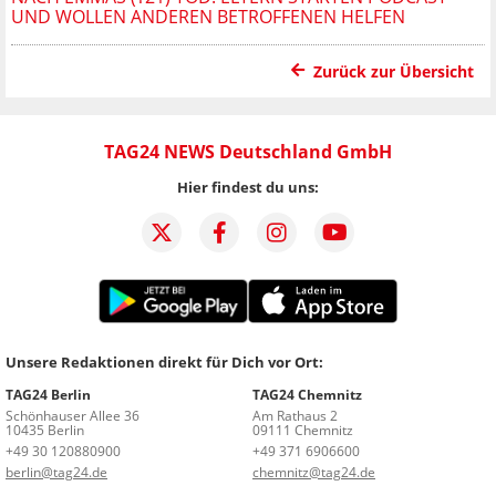
UND WOLLEN ANDEREN BETROFFENEN HELFEN
Zurück zur Übersicht
TAG24 NEWS Deutschland GmbH
Hier findest du uns:
Unsere Redaktionen direkt für Dich vor Ort:
TAG24 Berlin
TAG24 Chemnitz
Schönhauser Allee 36
Am Rathaus 2
10435 Berlin
09111 Chemnitz
+49 30 120880900
+49 371 6906600
berlin@tag24.de
chemnitz@tag24.de