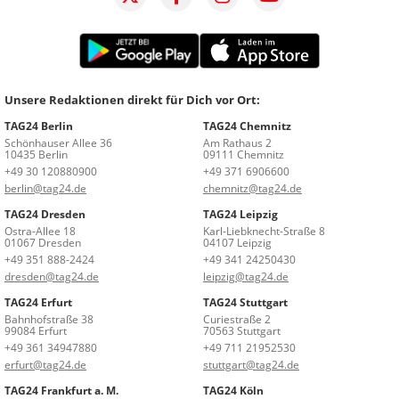
Unsere Redaktionen direkt für Dich vor Ort:
TAG24 Berlin
TAG24 Chemnitz
Schönhauser Allee 36
Am Rathaus 2
10435 Berlin
09111 Chemnitz
+49 30 120880900
+49 371 6906600
berlin@tag24.de
chemnitz@tag24.de
TAG24 Dresden
TAG24 Leipzig
Ostra-Allee 18
Karl-Liebknecht-Straße 8
01067 Dresden
04107 Leipzig
+49 351 888-2424
+49 341 24250430
dresden@tag24.de
leipzig@tag24.de
TAG24 Erfurt
TAG24 Stuttgart
Bahnhofstraße 38
Curiestraße 2
99084 Erfurt
70563 Stuttgart
+49 361 34947880
+49 711 21952530
erfurt@tag24.de
stuttgart@tag24.de
TAG24 Frankfurt a. M.
TAG24 Köln