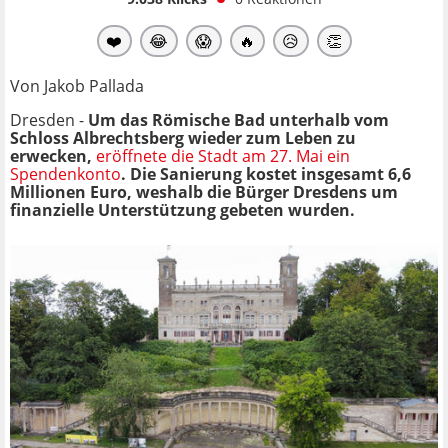
❤️
😂
😱
🔥
😥
👏
Von Jakob Pallada
Dresden -
Um das Römische Bad unterhalb vom
Schloss Albrechtsberg wieder zum Leben zu
erwecken,
eröffnete die Stadt am 27. Mai ein
Spendenkonto
. Die Sanierung kostet insgesamt 6,6
Millionen Euro, weshalb die Bürger Dresdens um
finanzielle Unterstützung gebeten wurden.