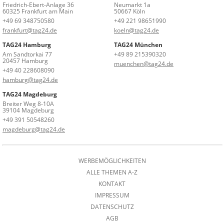
Friedrich-Ebert-Anlage 36
Neumarkt 1a
60325 Frankfurt am Main
50667 Köln
+49 69 348750580
+49 221 98651990
frankfurt@tag24.de
koeln@tag24.de
TAG24 Hamburg
TAG24 München
Am Sandtorkai 77
+49 89 215390320
20457 Hamburg
muenchen@tag24.de
+49 40 228608090
hamburg@tag24.de
TAG24 Magdeburg
Breiter Weg 8-10A
39104 Magdeburg
+49 391 50548260
magdeburg@tag24.de
WERBEMÖGLICHKEITEN
ALLE THEMEN A-Z
KONTAKT
IMPRESSUM
DATENSCHUTZ
AGB