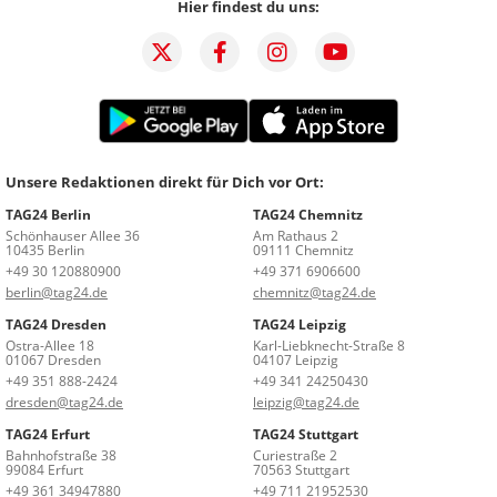
Hier findest du uns:
Unsere Redaktionen direkt für Dich vor Ort:
TAG24 Berlin
TAG24 Chemnitz
Schönhauser Allee 36
Am Rathaus 2
10435 Berlin
09111 Chemnitz
+49 30 120880900
+49 371 6906600
berlin@tag24.de
chemnitz@tag24.de
TAG24 Dresden
TAG24 Leipzig
Ostra-Allee 18
Karl-Liebknecht-Straße 8
01067 Dresden
04107 Leipzig
+49 351 888-2424
+49 341 24250430
dresden@tag24.de
leipzig@tag24.de
TAG24 Erfurt
TAG24 Stuttgart
Bahnhofstraße 38
Curiestraße 2
99084 Erfurt
70563 Stuttgart
+49 361 34947880
+49 711 21952530