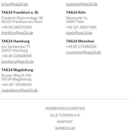
erfurt@tag24.de
stuttgart@tag24.de
TAG24 Frankfurt a. M.
TAG24 Köln
Friedrich-Ebert-Anlage 36
Neumarkt 1a
60325 Frankfurt am Main
50667 Köln
+49 69 348750580
+49 221 98651990
frankfurt@tag24.de
koeln@tag24.de
TAG24 Hamburg
TAG24 München
Am Sandtorkai 77
+49 89 215390320
20457 Hamburg
muenchen@tag24.de
+49 40 228608090
hamburg@tag24.de
TAG24 Magdeburg
Breiter Weg 8-10A
39104 Magdeburg
+49 391 50548260
magdeburg@tag24.de
WERBEMÖGLICHKEITEN
ALLE THEMEN A-Z
KONTAKT
IMPRESSUM