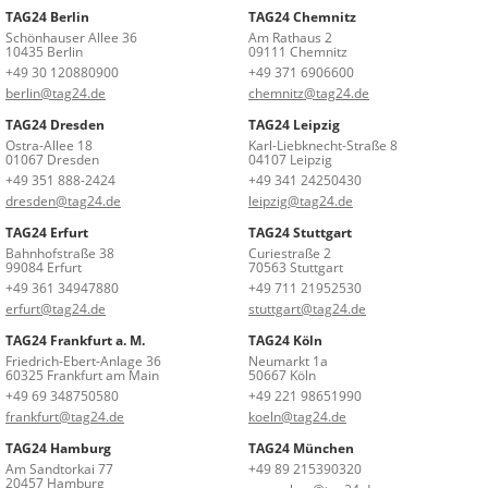
TAG24 Berlin
TAG24 Chemnitz
Schönhauser Allee 36
Am Rathaus 2
10435 Berlin
09111 Chemnitz
+49 30 120880900
+49 371 6906600
berlin@tag24.de
chemnitz@tag24.de
TAG24 Dresden
TAG24 Leipzig
Ostra-Allee 18
Karl-Liebknecht-Straße 8
01067 Dresden
04107 Leipzig
+49 351 888-2424
+49 341 24250430
dresden@tag24.de
leipzig@tag24.de
TAG24 Erfurt
TAG24 Stuttgart
Bahnhofstraße 38
Curiestraße 2
99084 Erfurt
70563 Stuttgart
+49 361 34947880
+49 711 21952530
erfurt@tag24.de
stuttgart@tag24.de
TAG24 Frankfurt a. M.
TAG24 Köln
Friedrich-Ebert-Anlage 36
Neumarkt 1a
60325 Frankfurt am Main
50667 Köln
+49 69 348750580
+49 221 98651990
frankfurt@tag24.de
koeln@tag24.de
TAG24 Hamburg
TAG24 München
Am Sandtorkai 77
+49 89 215390320
20457 Hamburg