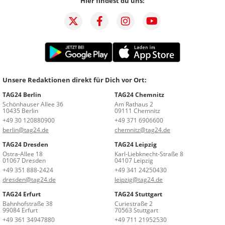
Hier findest du uns:
Unsere Redaktionen direkt für Dich vor Ort:
TAG24 Berlin
TAG24 Chemnitz
Schönhauser Allee 36
Am Rathaus 2
10435 Berlin
09111 Chemnitz
+49 30 120880900
+49 371 6906600
berlin@tag24.de
chemnitz@tag24.de
TAG24 Dresden
TAG24 Leipzig
Ostra-Allee 18
Karl-Liebknecht-Straße 8
01067 Dresden
04107 Leipzig
+49 351 888-2424
+49 341 24250430
dresden@tag24.de
leipzig@tag24.de
TAG24 Erfurt
TAG24 Stuttgart
Bahnhofstraße 38
Curiestraße 2
99084 Erfurt
70563 Stuttgart
+49 361 34947880
+49 711 21952530