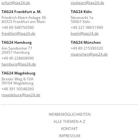
erfurt@tag24.de
stuttgart@tag24.de
TAG24 Frankfurt a. M.
TAG24 Köln
Friedrich-Ebert-Anlage 36
Neumarkt 1a
60325 Frankfurt am Main
50667 Köln
+49 69 348750580
+49 221 98651990
frankfurt@tag24.de
koeln@tag24.de
TAG24 Hamburg
TAG24 München
Am Sandtorkai 77
+49 89 215390320
20457 Hamburg
muenchen@tag24.de
+49 40 228608090
hamburg@tag24.de
TAG24 Magdeburg
Breiter Weg 8-10A
39104 Magdeburg
+49 391 50548260
magdeburg@tag24.de
WERBEMÖGLICHKEITEN
ALLE THEMEN A-Z
KONTAKT
IMPRESSUM