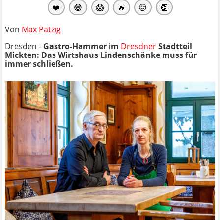
❤️
😂
😱
🔥
😥
👏
Von
Max Patzig
Dresden -
Gastro-Hammer im
Dresdner
Stadtteil
Mickten: Das Wirtshaus Lindenschänke muss für
immer schließen.