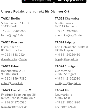
Unsere Redaktionen direkt für Dich vor Ort:
TAG24 Berlin
TAG24 Chemnitz
Schönhauser Allee 36
Am Rathaus 2
10435 Berlin
09111 Chemnitz
+49 30 120880900
+49 371 6906600
berlin@tag24.de
chemnitz@tag24.de
TAG24 Dresden
TAG24 Leipzig
Ostra-Allee 18
Karl-Liebknecht-Straße 8
01067 Dresden
04107 Leipzig
+49 351 888-2424
+49 341 24250430
dresden@tag24.de
leipzig@tag24.de
TAG24 Erfurt
TAG24 Stuttgart
Bahnhofstraße 38
Curiestraße 2
99084 Erfurt
70563 Stuttgart
+49 361 34947880
+49 711 21952530
erfurt@tag24.de
stuttgart@tag24.de
TAG24 Frankfurt a. M.
TAG24 Köln
Friedrich-Ebert-Anlage 36
Neumarkt 1a
60325 Frankfurt am Main
50667 Köln
+49 69 348750580
+49 221 98651990
frankfurt@tag24.de
koeln@tag24.de