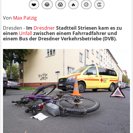
❤️
😂
😱
🔥
😥
👏
Von
Max Patzig
Dresden -
Im
Dresdner
Stadtteil Striesen kam es zu
einem
Unfall
zwischen einem Fahrradfahrer und
einem Bus der Dresdner Verkehrsbetriebe (DVB).