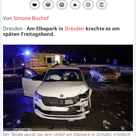
❤️
😂
😱
🔥
😥
👏
Von
Simone Bischof
Dresden -
Am Elbepark in
Dresden
krachte es am
späten Freitagabend.
Der Škoda wurde bei dem Unfall am Elbepark in Dresden erheblich