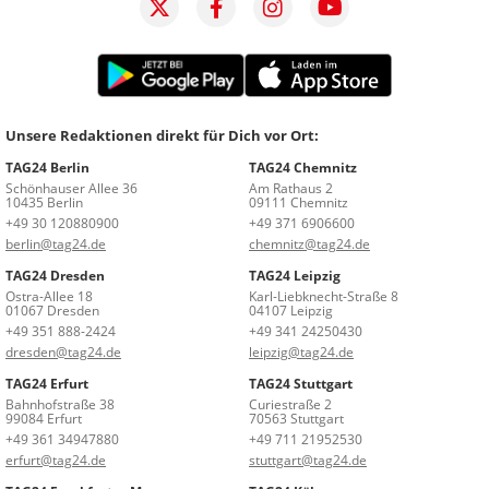
Unsere Redaktionen direkt für Dich vor Ort:
TAG24 Berlin
TAG24 Chemnitz
Schönhauser Allee 36
Am Rathaus 2
10435 Berlin
09111 Chemnitz
+49 30 120880900
+49 371 6906600
berlin@tag24.de
chemnitz@tag24.de
TAG24 Dresden
TAG24 Leipzig
Ostra-Allee 18
Karl-Liebknecht-Straße 8
01067 Dresden
04107 Leipzig
+49 351 888-2424
+49 341 24250430
dresden@tag24.de
leipzig@tag24.de
TAG24 Erfurt
TAG24 Stuttgart
Bahnhofstraße 38
Curiestraße 2
99084 Erfurt
70563 Stuttgart
+49 361 34947880
+49 711 21952530
erfurt@tag24.de
stuttgart@tag24.de