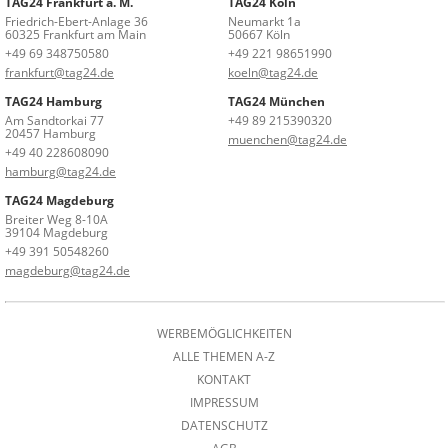
TAG24 Frankfurt a. M.
TAG24 Köln
Friedrich-Ebert-Anlage 36
Neumarkt 1a
60325 Frankfurt am Main
50667 Köln
+49 69 348750580
+49 221 98651990
frankfurt@tag24.de
koeln@tag24.de
TAG24 Hamburg
TAG24 München
Am Sandtorkai 77
+49 89 215390320
20457 Hamburg
muenchen@tag24.de
+49 40 228608090
hamburg@tag24.de
TAG24 Magdeburg
Breiter Weg 8-10A
39104 Magdeburg
+49 391 50548260
magdeburg@tag24.de
WERBEMÖGLICHKEITEN
ALLE THEMEN A-Z
KONTAKT
IMPRESSUM
DATENSCHUTZ