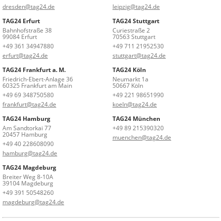
dresden@tag24.de
leipzig@tag24.de
TAG24 Erfurt
TAG24 Stuttgart
Bahnhofstraße 38
Curiestraße 2
99084 Erfurt
70563 Stuttgart
+49 361 34947880
+49 711 21952530
erfurt@tag24.de
stuttgart@tag24.de
TAG24 Frankfurt a. M.
TAG24 Köln
Friedrich-Ebert-Anlage 36
Neumarkt 1a
60325 Frankfurt am Main
50667 Köln
+49 69 348750580
+49 221 98651990
frankfurt@tag24.de
koeln@tag24.de
TAG24 Hamburg
TAG24 München
Am Sandtorkai 77
+49 89 215390320
20457 Hamburg
muenchen@tag24.de
+49 40 228608090
hamburg@tag24.de
TAG24 Magdeburg
Breiter Weg 8-10A
39104 Magdeburg
+49 391 50548260
magdeburg@tag24.de