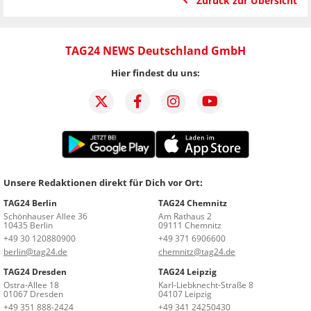
Zurück zur Übersicht
TAG24 NEWS Deutschland GmbH
Hier findest du uns:
Unsere Redaktionen direkt für Dich vor Ort:
TAG24 Berlin
TAG24 Chemnitz
Schönhauser Allee 36
Am Rathaus 2
10435 Berlin
09111 Chemnitz
+49 30 120880900
+49 371 6906600
berlin@tag24.de
chemnitz@tag24.de
TAG24 Dresden
TAG24 Leipzig
Ostra-Allee 18
Karl-Liebknecht-Straße 8
01067 Dresden
04107 Leipzig
+49 351 888-2424
+49 341 24250430