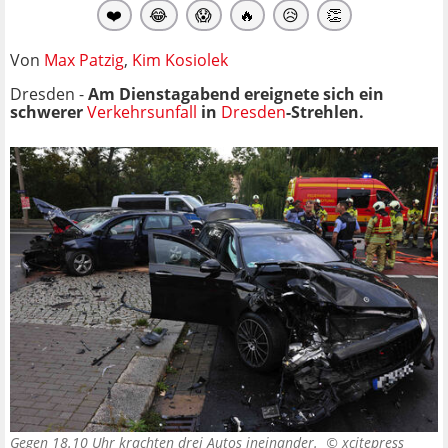
❤️
😂
😱
🔥
😥
👏
Von
Max Patzig
,
Kim Kosiolek
Dresden -
Am Dienstagabend ereignete sich ein
schwerer
Verkehrsunfall
in
Dresden
-Strehlen.
Gegen 18.10 Uhr krachten drei Autos ineinander. ©
xcitepress