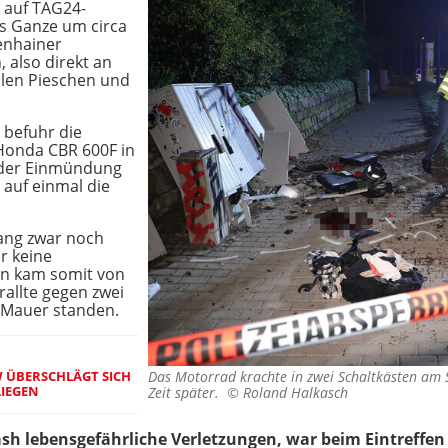
auf TAG24-
as Ganze um circa
enhainer
 also direkt an
ilen Pieschen und
 befuhr die
Honda CBR 600F in
e der Einmündung
 auf einmal die
lang zwar noch
er keine
n kam somit von
rallte gegen zwei
r Mauer standen.
W ÜBERSCHLÄGT SICH
Das Motorrad krachte in zwei Schaltkästen am 
LIEGEN
Zeit später. ©
Roland Halkasch
rash lebensgefährliche Verletzungen, war beim Eintreffe