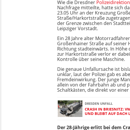
Wie die Dresdner
Polizeidirektion
Nachfrage mitteilte, hatte sich d
23.05 Uhr an der Kreuzung Groß
Straße/Harkortstraße zugetragen,
der Grenze zwischen den Stadtte
Leipziger Vorstadt.
Ein 28 Jahre alter Motorradfahrer
Großenhainer Straße auf seiner 
Richtung stadteinwärts. In Höh
zur Harkortstraße verlor er dabei
Kontrolle über seine Maschine.
Die genaue Unfallursache ist bis
unklar, laut der Polizei gab es ab
Fremdeinwirkung. Der junge Man
allein von der Fahrbahn ab und p
Schaltkästen, die direkt vor eine
DRESDEN UNFALL
CRASH IN BRIESNITZ: V
UND BLEIBT AUF DACH 
Der 28-Jährige erlitt bei dem C