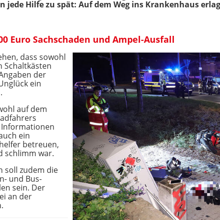
 jede Hilfe zu spät: Auf dem Weg ins Krankenhaus erlag 
000 Euro Sachschaden und Ampel-Ausfall
sehen, dass sowohl
 Schaltkästen
 Angaben der
 Unglück ein
.
wohl auf dem
adfahrers
n Informationen
auch ein
helfer betreuen,
nd schlimm war.
n soll zudem die
n- und Bus-
en sein. Der
ei an der
.