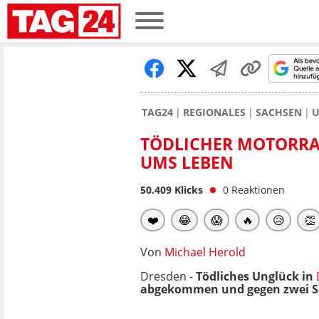
TAG24
REGIONALES
SACHSEN
U
TÖDLICHER MOTORRA
UMS LEBEN
50.409
Klicks
0
Reaktionen
❤️
😂
😱
🔥
😥
👏
Von
Michael Herold
Dresden -
Tödliches Unglück in
abgekommen und gegen zwei Sc