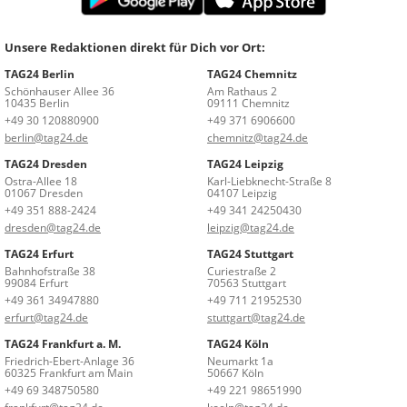
Unsere Redaktionen direkt für Dich vor Ort:
TAG24 Berlin
TAG24 Chemnitz
Schönhauser Allee 36
Am Rathaus 2
10435 Berlin
09111 Chemnitz
+49 30 120880900
+49 371 6906600
berlin@tag24.de
chemnitz@tag24.de
TAG24 Dresden
TAG24 Leipzig
Ostra-Allee 18
Karl-Liebknecht-Straße 8
01067 Dresden
04107 Leipzig
+49 351 888-2424
+49 341 24250430
dresden@tag24.de
leipzig@tag24.de
TAG24 Erfurt
TAG24 Stuttgart
Bahnhofstraße 38
Curiestraße 2
99084 Erfurt
70563 Stuttgart
+49 361 34947880
+49 711 21952530
erfurt@tag24.de
stuttgart@tag24.de
TAG24 Frankfurt a. M.
TAG24 Köln
Friedrich-Ebert-Anlage 36
Neumarkt 1a
60325 Frankfurt am Main
50667 Köln
+49 69 348750580
+49 221 98651990