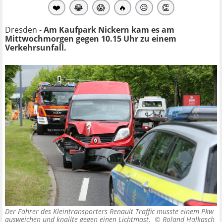
❤️
😂
😱
🔥
😥
👏
Dresden -
Am Kaufpark Nickern kam es am
Mittwochmorgen gegen 10.15 Uhr zu einem
Verkehrsunfall.
Der Fahrer des Kleintransporters Renault Traffic musste einem Pkw
ausweichen und knallte gegen einen Lichtmast. ©
Roland Halkasch