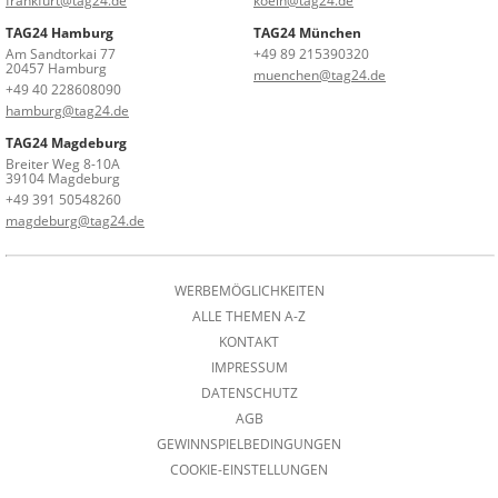
frankfurt@tag24.de
koeln@tag24.de
TAG24 Hamburg
TAG24 München
Am Sandtorkai 77
+49 89 215390320
20457 Hamburg
muenchen@tag24.de
+49 40 228608090
hamburg@tag24.de
TAG24 Magdeburg
Breiter Weg 8-10A
39104 Magdeburg
+49 391 50548260
magdeburg@tag24.de
WERBEMÖGLICHKEITEN
ALLE THEMEN A-Z
KONTAKT
IMPRESSUM
DATENSCHUTZ
AGB
GEWINNSPIELBEDINGUNGEN
COOKIE-EINSTELLUNGEN