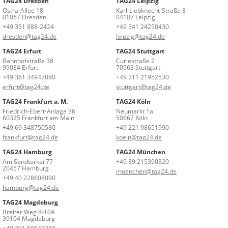
TAG24 Dresden
TAG24 Leipzig
Ostra-Allee 18
Karl-Liebknecht-Straße 8
01067 Dresden
04107 Leipzig
+49 351 888-2424
+49 341 24250430
dresden@tag24.de
leipzig@tag24.de
TAG24 Erfurt
TAG24 Stuttgart
Bahnhofstraße 38
Curiestraße 2
99084 Erfurt
70563 Stuttgart
+49 361 34947880
+49 711 21952530
erfurt@tag24.de
stuttgart@tag24.de
TAG24 Frankfurt a. M.
TAG24 Köln
Friedrich-Ebert-Anlage 36
Neumarkt 1a
60325 Frankfurt am Main
50667 Köln
+49 69 348750580
+49 221 98651990
frankfurt@tag24.de
koeln@tag24.de
TAG24 Hamburg
TAG24 München
Am Sandtorkai 77
+49 89 215390320
20457 Hamburg
muenchen@tag24.de
+49 40 228608090
hamburg@tag24.de
TAG24 Magdeburg
Breiter Weg 8-10A
39104 Magdeburg