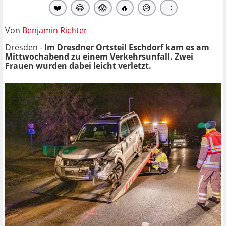
❤️
😂
😱
🔥
😥
👏
Von
Benjamin Richter
Dresden -
Im Dresdner Ortsteil Eschdorf kam es am
Mittwochabend zu einem Verkehrsunfall. Zwei
Frauen wurden dabei leicht verletzt.