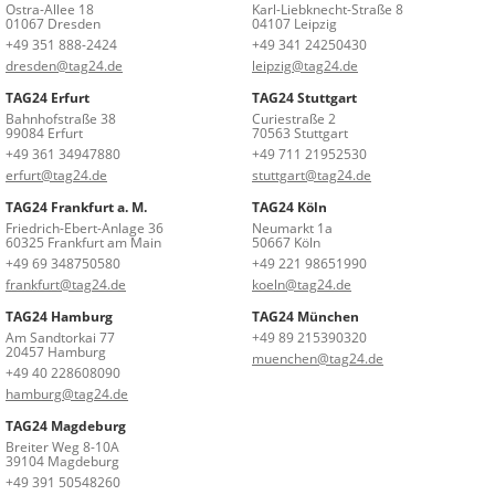
Ostra-Allee 18
Karl-Liebknecht-Straße 8
01067 Dresden
04107 Leipzig
+49 351 888-2424
+49 341 24250430
dresden@tag24.de
leipzig@tag24.de
TAG24 Erfurt
TAG24 Stuttgart
Bahnhofstraße 38
Curiestraße 2
99084 Erfurt
70563 Stuttgart
+49 361 34947880
+49 711 21952530
erfurt@tag24.de
stuttgart@tag24.de
TAG24 Frankfurt a. M.
TAG24 Köln
Friedrich-Ebert-Anlage 36
Neumarkt 1a
60325 Frankfurt am Main
50667 Köln
+49 69 348750580
+49 221 98651990
frankfurt@tag24.de
koeln@tag24.de
TAG24 Hamburg
TAG24 München
Am Sandtorkai 77
+49 89 215390320
20457 Hamburg
muenchen@tag24.de
+49 40 228608090
hamburg@tag24.de
TAG24 Magdeburg
Breiter Weg 8-10A
39104 Magdeburg
+49 391 50548260