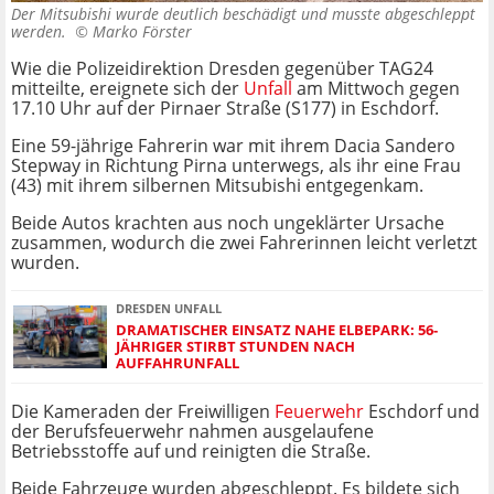
Der Mitsubishi wurde deutlich beschädigt und musste abgeschleppt
werden. ©
Marko Förster
Wie die Polizeidirektion Dresden gegenüber TAG24
mitteilte, ereignete sich der
Unfall
am Mittwoch gegen
17.10 Uhr auf der Pirnaer Straße (S177) in Eschdorf.
Eine 59-jährige Fahrerin war mit ihrem Dacia Sandero
Stepway in Richtung Pirna unterwegs, als ihr eine Frau
(43) mit ihrem silbernen Mitsubishi entgegenkam.
Beide Autos krachten aus noch ungeklärter Ursache
zusammen, wodurch die zwei Fahrerinnen leicht verletzt
wurden.
DRESDEN UNFALL
DRAMATISCHER EINSATZ NAHE ELBEPARK: 56-
JÄHRIGER STIRBT STUNDEN NACH
AUFFAHRUNFALL
Die Kameraden der Freiwilligen
Feuerwehr
Eschdorf und
der Berufsfeuerwehr nahmen ausgelaufene
Betriebsstoffe auf und reinigten die Straße.
Beide Fahrzeuge wurden abgeschleppt. Es bildete sich