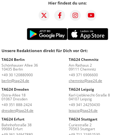
Hier findest du uns:
Unsere Redaktionen direkt für Dich vor Ort:
TAG24 Berlin
TAG24 Chemnitz
Schönhauser Allee 36
Am Rathaus 2
10435 Berlin
09111 Chemnitz
+49 30 120880900
+49 371 6906600
berlin@tag24.de
chemnitz@tag24.de
TAG24 Dresden
TAG24 Leipzig
Ostra-Allee 18
Karl-Liebknecht-Straße 8
01067 Dresden
04107 Leipzig
+49 351 888-2424
+49 341 24250430
dresden@tag24.de
leipzig@tag24.de
TAG24 Erfurt
TAG24 Stuttgart
Bahnhofstraße 38
Curiestraße 2
99084 Erfurt
70563 Stuttgart
+49 361 34947880
+49 711 21952530