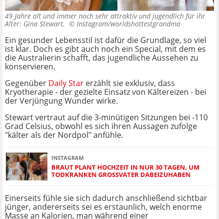
49 Jahre alt und immer noch sehr attraktiv und jugendlich für ihr
Alter: Gina Stewart. ©
Instagram/worldshottestgrandma
Ein gesunder Lebensstil ist dafür die Grundlage, so viel
ist klar. Doch es gibt auch noch ein Special, mit dem es
die Australierin schafft, das jugendliche Aussehen zu
konservieren.
Gegenüber
Daily Star
erzählt sie exklusiv, dass
Kryotherapie - der gezielte Einsatz von Kältereizen - bei
der Verjüngung Wunder wirke.
Stewart vertraut auf die 3-minütigen Sitzungen bei -110
Grad Celsius, obwohl es sich ihren Aussagen zufolge
"kälter als der Nordpol" anfühle.
INSTAGRAM
BRAUT PLANT HOCHZEIT IN NUR 30 TAGEN, UM
TODKRANKEN GROSSVATER DABEIZUHABEN
Einerseits fühle sie sich dadurch anschließend sichtbar
jünger, andererseits sei es erstaunlich, welch enorme
Masse an Kalorien, man während einer