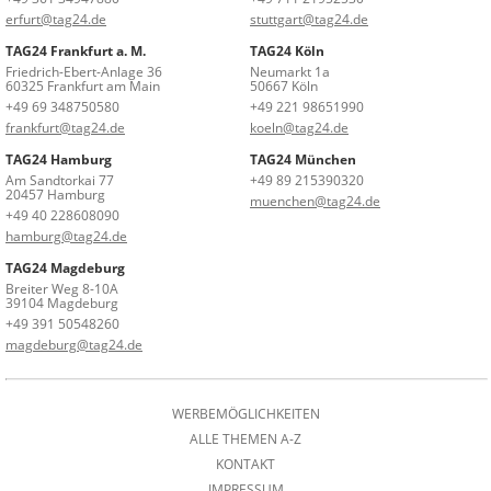
erfurt@tag24.de
stuttgart@tag24.de
TAG24 Frankfurt a. M.
TAG24 Köln
Friedrich-Ebert-Anlage 36
Neumarkt 1a
60325 Frankfurt am Main
50667 Köln
+49 69 348750580
+49 221 98651990
frankfurt@tag24.de
koeln@tag24.de
TAG24 Hamburg
TAG24 München
Am Sandtorkai 77
+49 89 215390320
20457 Hamburg
muenchen@tag24.de
+49 40 228608090
hamburg@tag24.de
TAG24 Magdeburg
Breiter Weg 8-10A
39104 Magdeburg
+49 391 50548260
magdeburg@tag24.de
WERBEMÖGLICHKEITEN
ALLE THEMEN A-Z
KONTAKT
IMPRESSUM