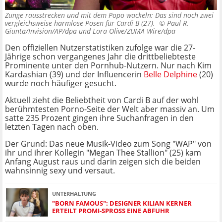
Zunge rausstrecken und mit dem Popo wackeln: Das sind noch zwei
vergleichsweise harmlose Posen für Cardi B (27). ©
Paul R.
Giunta/Invision/AP/dpa und Lora Olive/ZUMA Wire/dpa
Den offiziellen Nutzerstatistiken zufolge war die 27-
Jährige schon vergangenes Jahr die drittbeliebteste
Prominente unter den Pornhub-Nutzern. Nur nach Kim
Kardashian (39) und der Influencerin
Belle Delphine
(20)
wurde noch häufiger gesucht.
Aktuell zieht die Beliebtheit von Cardi B auf der wohl
berühmtesten Porno-Seite der Welt aber massiv an. Um
satte 235 Prozent gingen ihre Suchanfragen in den
letzten Tagen nach oben.
Der Grund: Das neue Musik-Video zum Song "WAP" von
ihr und ihrer Kollegin "Megan Thee Stallion" (25) kam
Anfang August raus und darin zeigen sich die beiden
wahnsinnig sexy und versaut.
UNTERHALTUNG
"BORN FAMOUS": DESIGNER KILIAN KERNER
ERTEILT PROMI-SPROSS EINE ABFUHR