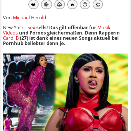
❤️
😂
😱
🔥
😥
👏
Von
Michael Herold
New York -
Sex
sells! Das gilt offenbar für
Musik-
Videos
und Pornos gleichermaßen. Denn Rapperin
Cardi B
(27) ist dank eines neuen Songs aktuell bei
Pornhub beliebter denn je.