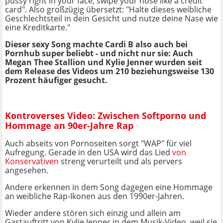
pussy right in your face, swipe your nose like a credit
card". Also großzügig übersetzt: "Halte dieses weibliche
Geschlechtsteil in dein Gesicht und nutze deine Nase wie
eine Kreditkarte."
Dieser sexy Song machte Cardi B also auch bei
Pornhub super beliebt - und nicht nur sie: Auch
Megan Thee Stallion und Kylie Jenner wurden seit
dem Release des Videos um 210 beziehungsweise 130
Prozent häufiger gesucht.
Kontroverses Video: Zwischen Softporno und
Hommage an 90er-Jahre Rap
Auch abseits von Pornoseiten sorgt "WAP" für viel
Aufregung. Gerade in den USA wird das Lied
von
Konservativen
streng verurteilt und als pervers
angesehen.
Andere erkennen in dem Song dagegen eine Hommage
an weibliche Rap-Ikonen aus den 1990er-Jahren.
Wieder andere stören sich einzig und allein am
Gastauftritt von Kylie Jenner in dem Musik-Video, weil sie