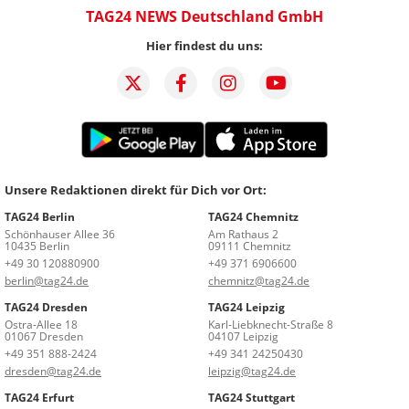
TAG24 NEWS Deutschland GmbH
Hier findest du uns:
Unsere Redaktionen direkt für Dich vor Ort:
TAG24 Berlin
TAG24 Chemnitz
Schönhauser Allee 36
Am Rathaus 2
10435 Berlin
09111 Chemnitz
+49 30 120880900
+49 371 6906600
berlin@tag24.de
chemnitz@tag24.de
TAG24 Dresden
TAG24 Leipzig
Ostra-Allee 18
Karl-Liebknecht-Straße 8
01067 Dresden
04107 Leipzig
+49 351 888-2424
+49 341 24250430
dresden@tag24.de
leipzig@tag24.de
TAG24 Erfurt
TAG24 Stuttgart