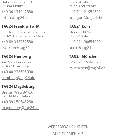
Bahnhofstraße 38
Curiestraße 2
99084 Erfurt
70563 Stuttgart
+49 361 34947880
+49 711 21952530
erfurt@tag24.de
stuttgart@tag24.de
TAG24 Frankfurt a. M.
TAG24 Köln
Friedrich-Ebert-Anlage 36
Neumarkt 1a
60325 Frankfurt am Main
50667 Köln
+49 69 348750580
+49 221 98651990
frankfurt@tag24.de
koeln@tag24.de
TAG24 Hamburg
TAG24 München
Am Sandtorkai 77
+49 89 215390320
20457 Hamburg
muenchen@tag24.de
+49 40 228608090
hamburg@tag24.de
TAG24 Magdeburg
Breiter Weg 8-10A
39104 Magdeburg
+49 391 50548260
magdeburg@tag24.de
WERBEMÖGLICHKEITEN
ALLE THEMEN A-Z