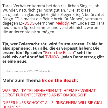
Taras Verhalten kommt bei den restlichen Singles, oh
Wunder, natürlich gar nicht gut an. "Die ist krass
arrogant. Ich glaube, jetzt gibt's Ziegenkrieg", befürchtet
Diogo. "Die macht die Beine breit für Money", vermutet
dagegen Ex-
DSDS
-Sternchen
Melody
. Am Ende sitzt Tara
heulend im Sprechzimmer und versteht nicht, warum
die anderen sie nicht mögen.
Tja, wer Zwietracht sät, wird Sturm ernten!
Es bleibt
also spannend. Für alle, die es verpasst haben: Die
ersten fünf Episoden "
Ex on the Beach
" seht Ihr
exklusiv auf Abruf bei
TVNOW
. Jeden Donnerstag gibt
es eine neue.
Titelfoto: Screenshots/TVNOW, Bildmontage
Mehr zum Thema
Ex on the Beach
:
WAS REALITY-TEILNEHMERIN MIT IHREM EX VORHAT,
SORGT FÜR ENTSETZEN: "DAS IST DIABOLISCH"
DIESER KUSS SCHOCKT ALLE: "INSGEHEIM WILL SIE GIGI
BUM*EN"