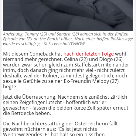
Anziehung: Tommy (25) und Sandra (28) kamen sich in der fünften
Episode von "Ex on the Beach" näher. Nach einer heißen Po-Massage
wurde es schlüpfrig. ©
Screenshot/TVNOW
Mit diesem Comeback hat
nach der letzten Folge
wohl
niemand mehr gerechnet. Celina (22) und Diogo (26)
wurden zwar schon gleich zum Staffelstart miteinander
intim, doch danach ging nicht mehr viel - nicht zuletzt
deshalb, weil der Kölner, zumindest gelegentlich, noch
sexuelle Gefühle zu seiner Ex-Freundin Melody (27)
hegte.
Jetzt die Überraschung. Nachdem sie zunächst zärtlich
seinen Zeigefinger lutscht - hoffentlich war er
gewaschen - lassen die beiden kurze Zeit später erneut
die Bettdecke beben.
Die Nachberichterstattung der Österreicherin fällt
gewohnt nüchtern aus: "Es ist jetzt nichts
Weltbewegendes. Er hat halt so ein bisschen