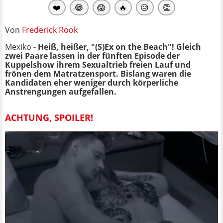
❤️
😂
😱
🔥
😥
👏
Von
Frederick Rook
Mexiko -
Heiß, heißer, "(S)Ex on the Beach"! Gleich
zwei Paare lassen in der fünften Episode der
Kuppelshow ihrem Sexualtrieb freien Lauf und
frönen dem Matratzensport. Bislang waren die
Kandidaten eher weniger durch körperliche
Anstrengungen aufgefallen.
ACHTUNG, SPOILER!