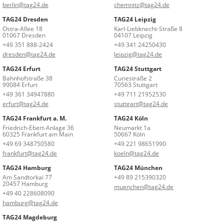
berlin@tag24.de
chemnitz@tag24.de
TAG24 Dresden
TAG24 Leipzig
Ostra-Allee 18
Karl-Liebknecht-Straße 8
01067 Dresden
04107 Leipzig
+49 351 888-2424
+49 341 24250430
dresden@tag24.de
leipzig@tag24.de
TAG24 Erfurt
TAG24 Stuttgart
Bahnhofstraße 38
Curiestraße 2
99084 Erfurt
70563 Stuttgart
+49 361 34947880
+49 711 21952530
erfurt@tag24.de
stuttgart@tag24.de
TAG24 Frankfurt a. M.
TAG24 Köln
Friedrich-Ebert-Anlage 36
Neumarkt 1a
60325 Frankfurt am Main
50667 Köln
+49 69 348750580
+49 221 98651990
frankfurt@tag24.de
koeln@tag24.de
TAG24 Hamburg
TAG24 München
Am Sandtorkai 77
+49 89 215390320
20457 Hamburg
muenchen@tag24.de
+49 40 228608090
hamburg@tag24.de
TAG24 Magdeburg