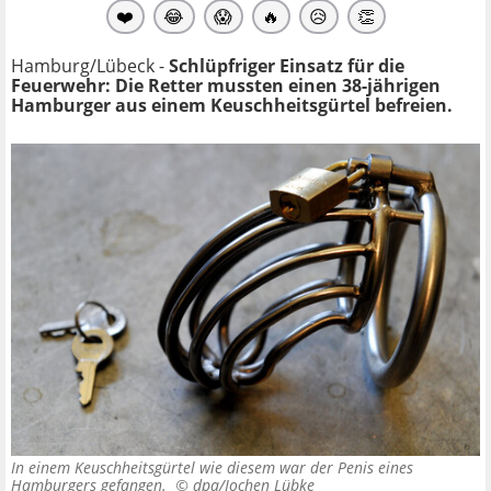
❤️
😂
😱
🔥
😥
👏
Hamburg/Lübeck -
Schlüpfriger Einsatz für die
Feuerwehr: Die Retter mussten einen 38-jährigen
Hamburger aus einem Keuschheitsgürtel befreien.
In einem Keuschheitsgürtel wie diesem war der Penis eines
Hamburgers gefangen. ©
dpa/Jochen Lübke