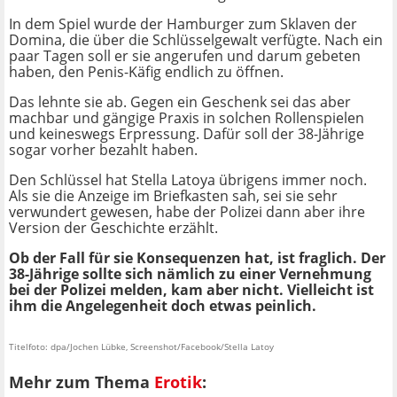
In dem Spiel wurde der Hamburger zum Sklaven der
Domina, die über die Schlüsselgewalt verfügte. Nach ein
paar Tagen soll er sie angerufen und darum gebeten
haben, den Penis-Käfig endlich zu öffnen.
Das lehnte sie ab. Gegen ein Geschenk sei das aber
machbar und gängige Praxis in solchen Rollenspielen
und keineswegs Erpressung. Dafür soll der 38-Jährige
sogar vorher bezahlt haben.
Den Schlüssel hat Stella Latoya übrigens immer noch.
Als sie die Anzeige im Briefkasten sah, sei sie sehr
verwundert gewesen, habe der Polizei dann aber ihre
Version der Geschichte erzählt.
Ob der Fall für sie Konsequenzen hat, ist fraglich. Der
38-Jährige sollte sich nämlich zu einer Vernehmung
bei der Polizei melden, kam aber nicht. Vielleicht ist
ihm die Angelegenheit doch etwas peinlich.
Titelfoto: dpa/Jochen Lübke, Screenshot/Facebook/Stella Latoy
Mehr zum Thema
Erotik
: