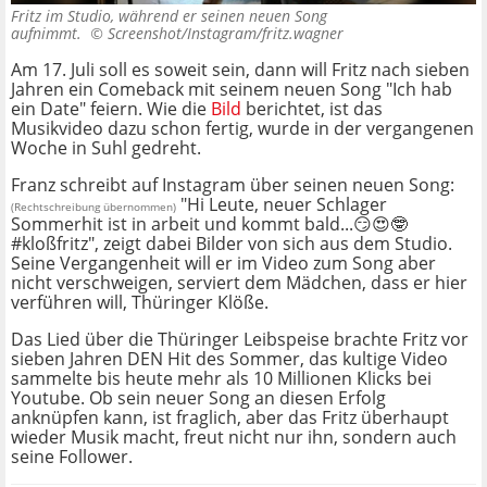
Fritz im Studio, während er seinen neuen Song
aufnimmt. ©
Screenshot/Instagram/fritz.wagner
Am 17. Juli soll es soweit sein, dann will Fritz nach sieben
Jahren ein Comeback mit seinem neuen Song "Ich hab
ein Date" feiern. Wie die
Bild
berichtet, ist das
Musikvideo dazu schon fertig, wurde in der vergangenen
Woche in Suhl gedreht.
Franz schreibt auf Instagram über seinen neuen Song:
"Hi Leute, neuer Schlager
(Rechtschreibung übernommen)
Sommerhit ist in arbeit und kommt bald...😏😍🤓
#kloßfritz", zeigt dabei Bilder von sich aus dem Studio.
Seine Vergangenheit will er im Video zum Song aber
nicht verschweigen, serviert dem Mädchen, dass er hier
verführen will, Thüringer Klöße.
Das Lied über die Thüringer Leibspeise brachte Fritz vor
sieben Jahren DEN Hit des Sommer, das kultige Video
sammelte bis heute mehr als 10 Millionen Klicks bei
Youtube. Ob sein neuer Song an diesen Erfolg
anknüpfen kann, ist fraglich, aber das Fritz überhaupt
wieder Musik macht, freut nicht nur ihn, sondern auch
seine Follower.