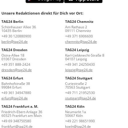
Unsere Redaktionen direkt für Dich vor Ort:
TAG24 Berlin
TAG24 Chemnitz
Schönhauser Allee 36
Am Rathaus 2
10435 Berlin
09111 Chemnitz
+49 30 120880900
+49 371 6906600
berlin@tag24.de
chemnitz@tag24.de
TAG24 Dresden
TAG24 Leipzig
Ostra-Allee 18
Karl-Liebknecht-Straße 8
01067 Dresden
04107 Leipzig
+49 351 888-2424
+49 341 24250430
dresden@tag24.de
leipzig@tag24.de
TAG24 Erfurt
TAG24 Stuttgart
Bahnhofstraße 38
Curiestraße 2
99084 Erfurt
70563 Stuttgart
+49 361 34947880
+49 711 21952530
erfurt@tag24.de
stuttgart@tag24.de
TAG24 Frankfurt a. M.
TAG24 Köln
Friedrich-Ebert-Anlage 36
Neumarkt 1a
60325 Frankfurt am Main
50667 Köln
+49 69 348750580
+49 221 98651990
frankfurt@tag24.de
koeln@tag24.de