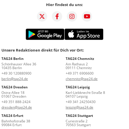
Hier findest du uns:
Unsere Redaktionen direkt für Dich vor Ort:
TAG24 Berlin
TAG24 Chemnitz
Schönhauser Allee 36
Am Rathaus 2
10435 Berlin
09111 Chemnitz
+49 30 120880900
+49 371 6906600
berlin@tag24.de
chemnitz@tag24.de
TAG24 Dresden
TAG24 Leipzig
Ostra-Allee 18
Karl-Liebknecht-Straße 8
01067 Dresden
04107 Leipzig
+49 351 888-2424
+49 341 24250430
dresden@tag24.de
leipzig@tag24.de
TAG24 Erfurt
TAG24 Stuttgart
Bahnhofstraße 38
Curiestraße 2
99084 Erfurt
70563 Stuttgart