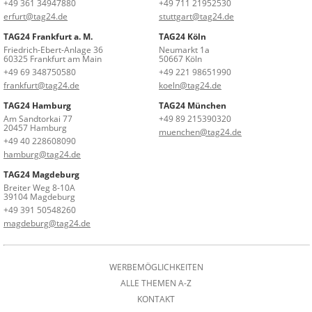
+49 361 34947880
+49 711 21952530
erfurt@tag24.de
stuttgart@tag24.de
TAG24 Frankfurt a. M.
TAG24 Köln
Friedrich-Ebert-Anlage 36
Neumarkt 1a
60325 Frankfurt am Main
50667 Köln
+49 69 348750580
+49 221 98651990
frankfurt@tag24.de
koeln@tag24.de
TAG24 Hamburg
TAG24 München
Am Sandtorkai 77
+49 89 215390320
20457 Hamburg
muenchen@tag24.de
+49 40 228608090
hamburg@tag24.de
TAG24 Magdeburg
Breiter Weg 8-10A
39104 Magdeburg
+49 391 50548260
magdeburg@tag24.de
WERBEMÖGLICHKEITEN
ALLE THEMEN A-Z
KONTAKT