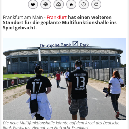
❤️
😂
😱
🔥
😥
👏
Frankfurt am Main -
Frankfurt
hat einen weiteren
Standort für die geplante Multifunktionshalle ins
Spiel gebracht.
Die neue Multifunktionshalle könnte auf dem Areal des Deutsche
Bank Parks, der Heimat von Eintracht Frankfurt,