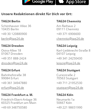
Unsere Redaktionen direkt für Dich vor Ort:
TAG24 Berlin
TAG24 Chemnitz
Schönhauser Allee 36
Am Rathaus 2
10435 Berlin
09111 Chemnitz
+49 30 120880900
+49 371 6906600
berlin@tag24.de
chemnitz@tag24.de
TAG24 Dresden
TAG24 Leipzig
Ostra-Allee 18
Karl-Liebknecht-Straße 8
01067 Dresden
04107 Leipzig
+49 351 888-2424
+49 341 24250430
dresden@tag24.de
leipzig@tag24.de
TAG24 Erfurt
TAG24 Stuttgart
Bahnhofstraße 38
Curiestraße 2
99084 Erfurt
70563 Stuttgart
+49 361 34947880
+49 711 21952530
erfurt@tag24.de
stuttgart@tag24.de
TAG24 Frankfurt a. M.
TAG24 Köln
Friedrich-Ebert-Anlage 36
Neumarkt 1a
60325 Frankfurt am Main
50667 Köln
+49 69 348750580
+49 221 98651990