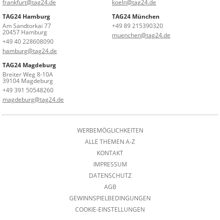
frankfurt@tag24.de
koeln@tag24.de
TAG24 Hamburg
TAG24 München
Am Sandtorkai 77
+49 89 215390320
20457 Hamburg
muenchen@tag24.de
+49 40 228608090
hamburg@tag24.de
TAG24 Magdeburg
Breiter Weg 8-10A
39104 Magdeburg
+49 391 50548260
magdeburg@tag24.de
WERBEMÖGLICHKEITEN
ALLE THEMEN A-Z
KONTAKT
IMPRESSUM
DATENSCHUTZ
AGB
GEWINNSPIELBEDINGUNGEN
COOKIE-EINSTELLUNGEN