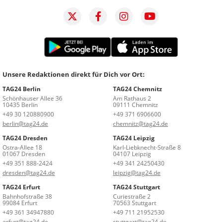
Unsere Redaktionen direkt für Dich vor Ort:
TAG24 Berlin
TAG24 Chemnitz
Schönhauser Allee 36
Am Rathaus 2
10435 Berlin
09111 Chemnitz
+49 30 120880900
+49 371 6906600
berlin@tag24.de
chemnitz@tag24.de
TAG24 Dresden
TAG24 Leipzig
Ostra-Allee 18
Karl-Liebknecht-Straße 8
01067 Dresden
04107 Leipzig
+49 351 888-2424
+49 341 24250430
dresden@tag24.de
leipzig@tag24.de
TAG24 Erfurt
TAG24 Stuttgart
Bahnhofstraße 38
Curiestraße 2
99084 Erfurt
70563 Stuttgart
+49 361 34947880
+49 711 21952530
erfurt@tag24.de
stuttgart@tag24.de