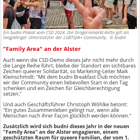
Ein budni-Plakat vom CSD 2024. Die Drogeriemarkt-Kette gilt als
langjähriger Unterstützter der LGBTQIA+-Community. ©
budni
"Family Area" an der Alster
Auch wenn die CSD-Demo dieses Jahr nicht mehr durch
die Lange Reihe führt, bleibe der Standort ein sichtbares
Zeichen queerer Solidarität, so Marketing-Leiter Maik
Kleinschmidt: "Mit dem budni Breakfast Club möchten
wir der Community einen liebevollen Start in den Tag
schenken und ein Zeichen für Gleichberechtigung
setzen."
Und auch Geschäftsführer Christoph Wöhlke betont:
"Ein gutes Zusammenleben gelingt nur, wenn alle
Menschen nach ihrer Façon glücklich werden können."
Zusätzlich wird sich budni dieses Jahr in der neuen
"Family Area" an der Alster engagieren, einem
geschützten Raum für queere Familien, der vom 1.