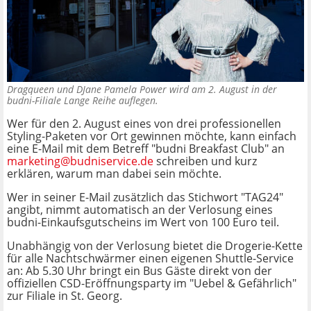
Dragqueen und DJane Pamela Power wird am 2. August in der
budni-Filiale Lange Reihe auflegen.
Wer für den 2. August eines von drei professionellen
Styling-Paketen vor Ort gewinnen möchte, kann einfach
eine E-Mail mit dem Betreff "budni Breakfast Club" an
marketing@budniservice.de
schreiben und kurz
erklären, warum man dabei sein möchte.
Wer in seiner E-Mail zusätzlich das Stichwort "TAG24"
angibt, nimmt automatisch an der Verlosung eines
budni-Einkaufsgutscheins im Wert von 100 Euro teil.
Unabhängig von der Verlosung bietet die Drogerie-Kette
für alle Nachtschwärmer einen eigenen Shuttle-Service
an: Ab 5.30 Uhr bringt ein Bus Gäste direkt von der
offiziellen CSD-Eröffnungsparty im "Uebel & Gefährlich"
zur Filiale in St. Georg.