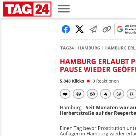
TAG24
HAMBURG
HAMBURG ERLA
HAMBURG ERLAUBT PR
AUSE WIEDER GEÖFF
5.848
Klicks
0
Reaktionen
❤️
😂
😱
🔥
😥
👏
Hamburg -
Seit Monaten war auf
Herbertstraße auf der Reeperb
Einen Tag bevor Prostitution unt
Auflagen in Hamburg wieder erla