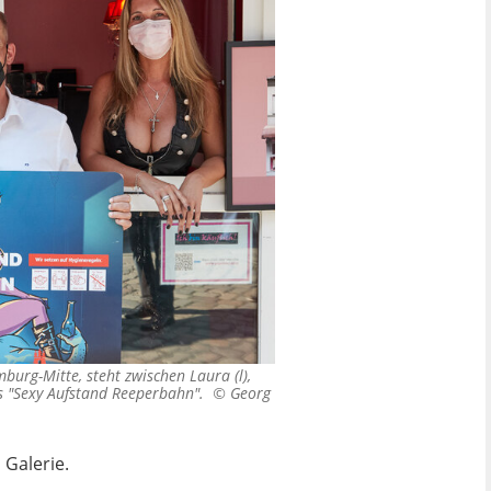
urg-Mitte, steht zwischen Laura (l),
s "Sexy Aufstand Reeperbahn". ©
Georg
Galerie.