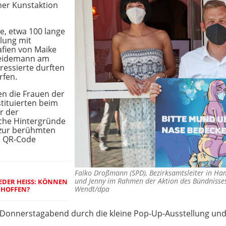
ner Kunstaktion
e, etwa 100 lange
llung mit
fien von Maike
 Heidemann am
eressierte durften
rfen.
en die Frauen der
stituierten beim
r der
sche Hintergründe
 zur berühmten
n QR-Code
Falko Droßmann (SPD), Bezirksamtsleiter in Hamb
und Jenny im Rahmen der Aktion des Bündnisse
DER HEISS: KÖNNEN S
Wendt/dpa
 HOFFEN?
Donnerstagabend durch die kleine Pop-Up-Ausstellung und 