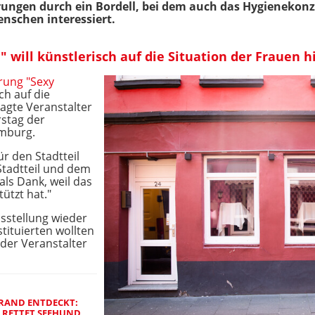
ngen durch ein Bordell, bei dem auch das Hygienekonze
enschen interessiert.
 will künstlerisch auf die Situation der Frauen 
rung "Sexy
ch auf die
sagte Veranstalter
stag der
mburg.
r den Stadtteil
tadtteil und dem
als Dank, weil das
ützt hat."
usstellung wieder
tituierten wollten
der Veranstalter
TRAND ENTDECKT:
RETTET SEEHUND